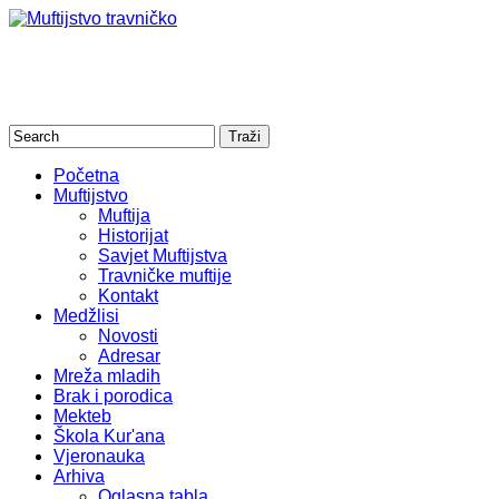
Početna
Muftijstvo
Muftija
Historijat
Savjet Muftijstva
Travničke muftije
Kontakt
Medžlisi
Novosti
Adresar
Mreža mladih
Brak i porodica
Mekteb
Škola Kur'ana
Vjeronauka
Arhiva
Oglasna tabla