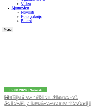
Video
Ajvatovica
Novosti
Foto galerije
Bilteni
Menu
02.08.2026 | Novosti
Muftija travnički dr. Ahmed-ef.
Adilović prisustvovao manifestaciji