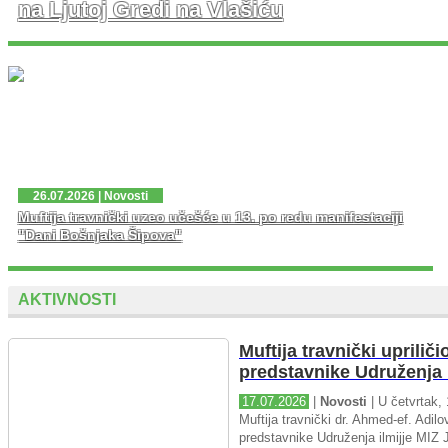
na Ljutoj Gredi na Vlašiću
U nedjelju, 02. 08. 2026. god. na platou Ljute Grede i
spomen obilježja Zlatni Ljiljan – general Mehmed Alagić
održana je manifestacija Dani pobjede – Dani ponosa,
kojoj je osim zv...
26.07.2026 | Novosti
Muftija travnički uzeo učešće u 13. po redu manifestaciji
"Dani Bošnjaka Šipova"
AKTIVNOSTI
Muftija travnički upriliči
predstavnike Udruženja i
17.07.2026
|
Novosti
| U četvrtak, 
Muftija travnički dr. Ahmed-ef. Adilov
predstavnike Udruženja ilmijje MIZ J