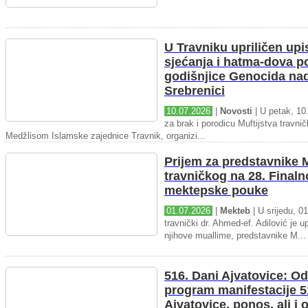
U Travniku upriličen upi
sjećanja i hatma-dova 
godišnjice Genocida na
Srebrenici
10.07.2026
|
Novosti
| U petak, 10.
za brak i porodicu Muftijstva travnič
Medžlisom Islamske zajednice Travnik, organizi...
Prijem za predstavnike M
travničkog na 28. Final
mektepske pouke
01.07.2026
|
Mekteb
| U srijedu, 01
travnički dr. Ahmed-ef. Adilović je up
njihove muallime, predstavnike M...
516. Dani Ajvatovice: Od
program manifestacije 5
Ajvatovice, ponos, ali i