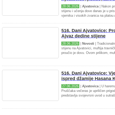
28.06.2026
|
Ajvatovica
| Nakon pr
stijenu i učenja dove danas je u pris
vjernika i visokih zvanica na platou 
516. Dani Ajvatovice: P
Ajvaz dedine stijene
28.06.2026
|
Novosti
| Tradicional
stijenu na Ajvatovici, muftija travnič
proučio je dovu. Ovom prilikom, muft
516. Dani Ajvatovice: Vj
ispred džamije Hasana K
27.06.2026
|
Ajvatovica
| U haremu
Pruščaka večeras je upriličen prigo
predstavlja svojevrsni uvod u sutraš