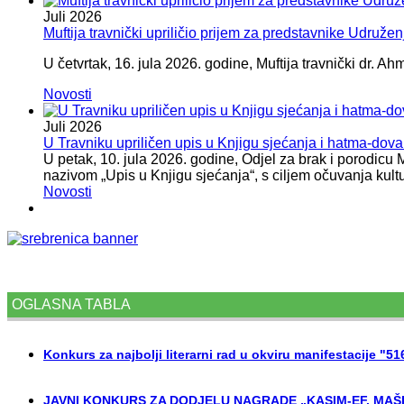
Juli
2026
Muftija travnički upriličio prijem za predstavnike Udružen
U četvrtak, 16. jula 2026. godine, Muftija travnički dr. Ah
Novosti
Juli
2026
U Travniku upriličen upis u Knjigu sjećanja i hatma-do
U petak, 10. jula 2026. godine, Odjel za brak i porodicu
nazivom „Upis u Knjigu sjećanja“, s ciljem očuvanja kult
Novosti
OGLASNA TABLA
Konkurs za najbolji literarni rad u okviru manifestacije "5
JAVNI KONKURS ZA DODJELU NAGRADE „KASIM-EF. MAŠI