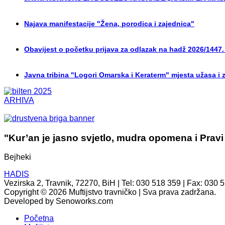
Najava manifestacije "Žena, porodica i zajednica"
Obavijest o početku prijava za odlazak na hadž 2026/1447.
Javna tribina "Logori Omarska i Keraterm" mjesta užasa i 
ARHIVA
"Kur’an je jasno svjetlo, mudra opomena i Pravi
Bejheki
HADIS
Vezirska 2, Travnik, 72270, BiH | Tel: 030 518 359 | Fax: 030 
Copyright © 2026 Muftijstvo travničko | Sva prava zadržana.
Developed by Senoworks.com
Početna