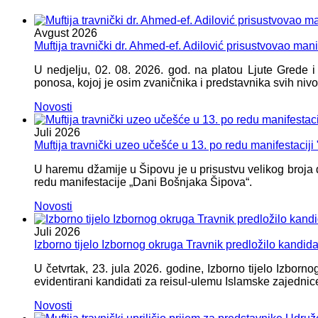
Avgust
2026
Muftija travnički dr. Ahmed-ef. Adilović prisustvovao mani
U nedjelju, 02. 08. 2026. god. na platou Ljute Grede 
ponosa, kojoj je osim zvaničnika i predstavnika svih nivoa
Novosti
Juli
2026
Muftija travnički uzeo učešće u 13. po redu manifestacij
U haremu džamije u Šipovu je u prisustvu velikog broja d
redu manifestacije „Dani Bošnjaka Šipova“.
Novosti
Juli
2026
Izborno tijelo Izbornog okruga Travnik predložilo kandid
U četvrtak, 23. jula 2026. godine, Izborno tijelo Izbor
evidentirani kandidati za reisul-ulemu Islamske zajednic
Novosti