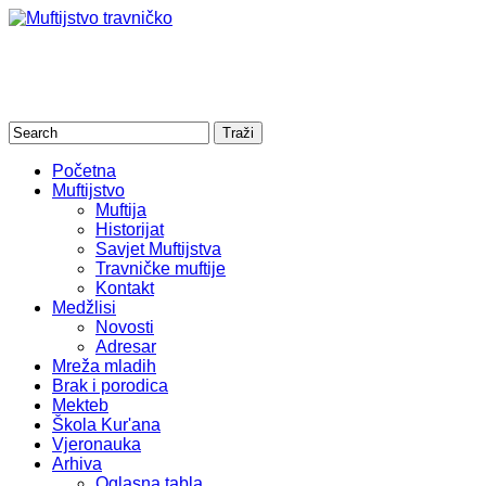
Početna
Muftijstvo
Muftija
Historijat
Savjet Muftijstva
Travničke muftije
Kontakt
Medžlisi
Novosti
Adresar
Mreža mladih
Brak i porodica
Mekteb
Škola Kur'ana
Vjeronauka
Arhiva
Oglasna tabla