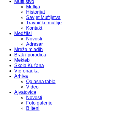
Muftijstvo
Muftija
Historijat
Savjet Muftijstva
Travničke muftije
Kontakt
Medžlisi
Novosti
Adresar
Mreža mladih
Brak i porodica
Mekteb
Škola Kur'ana
Vjeronauka
Arhiva
Oglasna tabla
Video
Ajvatovica
Novosti
Foto galerije
Bilteni