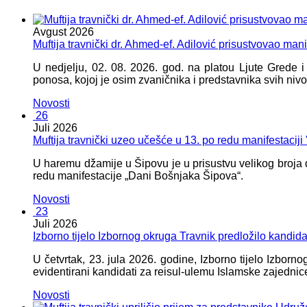
Avgust
2026
Muftija travnički dr. Ahmed-ef. Adilović prisustvovao mani
U nedjelju, 02. 08. 2026. god. na platou Ljute Grede 
ponosa, kojoj je osim zvaničnika i predstavnika svih nivoa
Novosti
26
Juli
2026
Muftija travnički uzeo učešće u 13. po redu manifestacij
U haremu džamije u Šipovu je u prisustvu velikog broja d
redu manifestacije „Dani Bošnjaka Šipova“.
Novosti
23
Juli
2026
Izborno tijelo Izbornog okruga Travnik predložilo kandid
U četvrtak, 23. jula 2026. godine, Izborno tijelo Izbor
evidentirani kandidati za reisul-ulemu Islamske zajednic
Novosti