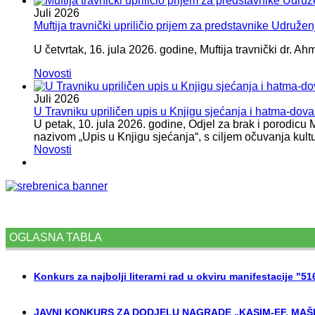
Juli
2026
Muftija travnički upriličio prijem za predstavnike Udružen
U četvrtak, 16. jula 2026. godine, Muftija travnički dr. Ah
Novosti
Juli
2026
U Travniku upriličen upis u Knjigu sjećanja i hatma-do
U petak, 10. jula 2026. godine, Odjel za brak i porodicu
nazivom „Upis u Knjigu sjećanja“, s ciljem očuvanja kult
Novosti
OGLASNA TABLA
Konkurs za najbolji literarni rad u okviru manifestacije "5
JAVNI KONKURS ZA DODJELU NAGRADE „KASIM-EF. MAŠI