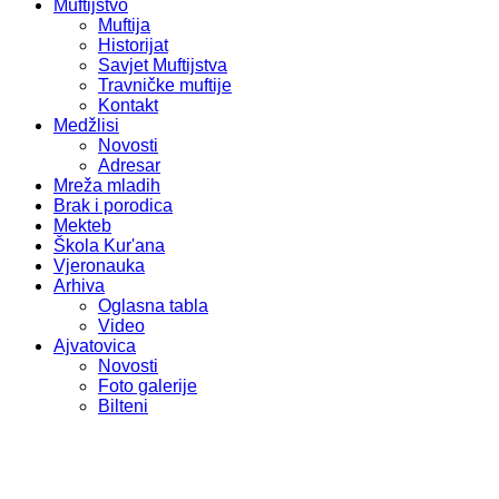
Muftijstvo
Muftija
Historijat
Savjet Muftijstva
Travničke muftije
Kontakt
Medžlisi
Novosti
Adresar
Mreža mladih
Brak i porodica
Mekteb
Škola Kur'ana
Vjeronauka
Arhiva
Oglasna tabla
Video
Ajvatovica
Novosti
Foto galerije
Bilteni