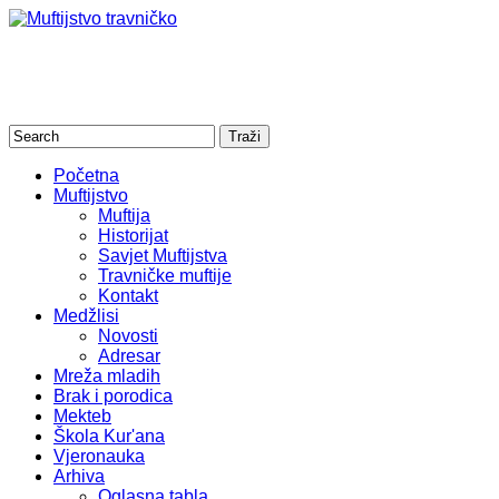
Početna
Muftijstvo
Muftija
Historijat
Savjet Muftijstva
Travničke muftije
Kontakt
Medžlisi
Novosti
Adresar
Mreža mladih
Brak i porodica
Mekteb
Škola Kur'ana
Vjeronauka
Arhiva
Oglasna tabla