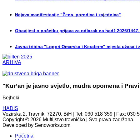
Najava manifestacije "Žena, porodica i zajednica"
Obavijest o početku prijava za odlazak na hadž 2026/1447.
Javna tribina "Logori Omarska i Keraterm" mjesta užasa i 
ARHIVA
"Kur’an je jasno svjetlo, mudra opomena i Pravi
Bejheki
HADIS
Vezirska 2, Travnik, 72270, BiH | Tel: 030 518 359 | Fax: 030 
Copyright © 2026 Muftijstvo travničko | Sva prava zadržana.
Developed by Senoworks.com
Početna