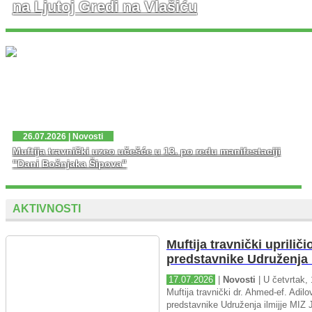
na Ljutoj Gredi na Vlašiću
U nedjelju, 02. 08. 2026. god. na platou Ljute Grede i
spomen obilježja Zlatni Ljiljan – general Mehmed Alagić
održana je manifestacija Dani pobjede – Dani ponosa,
kojoj je osim zv...
26.07.2026 | Novosti
Muftija travnički uzeo učešće u 13. po redu manifestaciji
"Dani Bošnjaka Šipova"
AKTIVNOSTI
Muftija travnički upriliči
predstavnike Udruženja i
17.07.2026
|
Novosti
| U četvrtak, 
Muftija travnički dr. Ahmed-ef. Adilov
predstavnike Udruženja ilmijje MIZ J