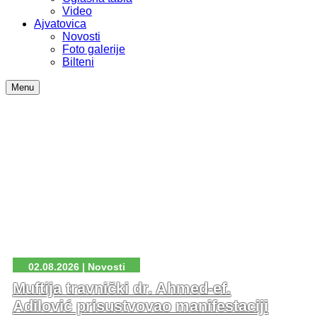
Video
Ajvatovica
Novosti
Foto galerije
Bilteni
Menu
02.08.2026 | Novosti
Muftija travnički dr. Ahmed-ef.
Adilović prisustvovao manifestaciji