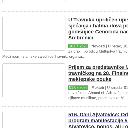
U Travniku upriličen upi
sjećanja i hatma-dova 
godišnjice Genocida na
Srebrenici
10.07.2026
|
Novosti
| U petak, 10.
za brak i porodicu Muftijstva travnič
Medžlisom Islamske zajednice Travnik, organizi...
Prijem za predstavnike M
travničkog na 28. Final
mektepske pouke
01.07.2026
|
Mekteb
| U srijedu, 01
travnički dr. Ahmed-ef. Adilović je up
njihove muallime, predstavnike M...
516. Dani Ajvatovice: Od
program manifestacije 5
Ajvatovice, ponos, ali i