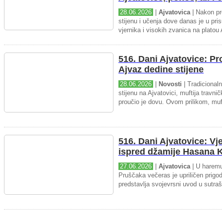
28.06.2026
|
Ajvatovica
| Nakon pr
stijenu i učenja dove danas je u pris
vjernika i visokih zvanica na platou 
516. Dani Ajvatovice: P
Ajvaz dedine stijene
28.06.2026
|
Novosti
| Tradicional
stijenu na Ajvatovici, muftija travnič
proučio je dovu. Ovom prilikom, muft
516. Dani Ajvatovice: Vj
ispred džamije Hasana K
27.06.2026
|
Ajvatovica
| U haremu
Pruščaka večeras je upriličen prigo
predstavlja svojevrsni uvod u sutraš