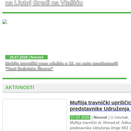
na Ljutoj Gredi na Vlašiću
U nedjelju, 02. 08. 2026. god. na platou Ljute Grede i
spomen obilježja Zlatni Ljiljan – general Mehmed Alagić
održana je manifestacija Dani pobjede – Dani ponosa,
kojoj je osim zv...
26.07.2026 | Novosti
Muftija travnički uzeo učešće u 13. po redu manifestaciji
"Dani Bošnjaka Šipova"
AKTIVNOSTI
Muftija travnički upriliči
predstavnike Udruženja i
17.07.2026
|
Novosti
| U četvrtak, 
Muftija travnički dr. Ahmed-ef. Adilov
predstavnike Udruženja ilmijje MIZ J