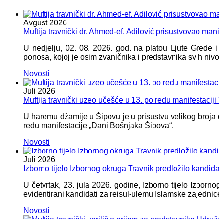
Avgust
2026
Muftija travnički dr. Ahmed-ef. Adilović prisustvovao mani
U nedjelju, 02. 08. 2026. god. na platou Ljute Grede 
ponosa, kojoj je osim zvaničnika i predstavnika svih nivoa
Novosti
Juli
2026
Muftija travnički uzeo učešće u 13. po redu manifestacij
U haremu džamije u Šipovu je u prisustvu velikog broja d
redu manifestacije „Dani Bošnjaka Šipova“.
Novosti
Juli
2026
Izborno tijelo Izbornog okruga Travnik predložilo kandid
U četvrtak, 23. jula 2026. godine, Izborno tijelo Izbor
evidentirani kandidati za reisul-ulemu Islamske zajednic
Novosti