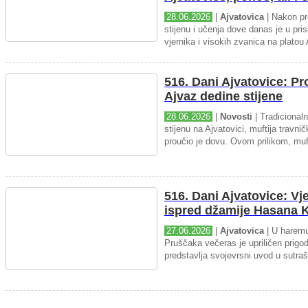
28.06.2026
|
Ajvatovica
| Nakon pr
stijenu i učenja dove danas je u pris
vjernika i visokih zvanica na platou 
516. Dani Ajvatovice: P
Ajvaz dedine stijene
28.06.2026
|
Novosti
| Tradicional
stijenu na Ajvatovici, muftija travnič
proučio je dovu. Ovom prilikom, muft
516. Dani Ajvatovice: Vj
ispred džamije Hasana K
27.06.2026
|
Ajvatovica
| U haremu
Pruščaka večeras je upriličen prigo
predstavlja svojevrsni uvod u sutraš