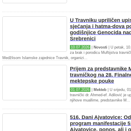
U Travniku upriličen upi
sjećanja i hatma-dova 
godišnjice Genocida na
Srebrenici
10.07.2026
|
Novosti
| U petak, 10.
za brak i porodicu Muftijstva travnič
Medžlisom Islamske zajednice Travnik, organizi...
Prijem za predstavnike M
travničkog na 28. Final
mektepske pouke
01.07.2026
|
Mekteb
| U srijedu, 01
travnički dr. Ahmed-ef. Adilović je up
njihove muallime, predstavnike M...
516. Dani Ajvatovice: Od
program manifestacije 5
Ajvatovice, ponos, ali i