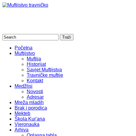
Početna
Muftijstvo
Muftija
Historijat
Savjet Muftijstva
Travničke muftije
Kontakt
Medžlisi
Novosti
Adresar
Mreža mladih
Brak i porodica
Mekteb
Škola Kur'ana
Vjeronauka
Arhiva
Oglasna tabla