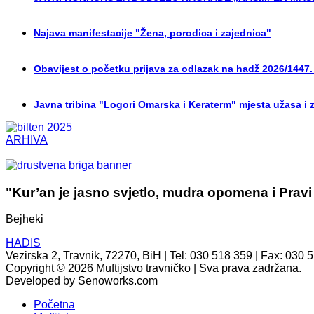
Najava manifestacije "Žena, porodica i zajednica"
Obavijest o početku prijava za odlazak na hadž 2026/1447.
Javna tribina "Logori Omarska i Keraterm" mjesta užasa i 
ARHIVA
"Kur’an je jasno svjetlo, mudra opomena i Pravi
Bejheki
HADIS
Vezirska 2, Travnik, 72270, BiH | Tel: 030 518 359 | Fax: 030 
Copyright © 2026 Muftijstvo travničko | Sva prava zadržana.
Developed by Senoworks.com
Početna