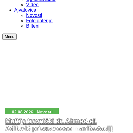
Video
Ajvatovica
Novosti
Foto galerije
Bilteni
Menu
02.08.2026 | Novosti
Muftija travnički dr. Ahmed-ef.
Adilović prisustvovao manifestaciji