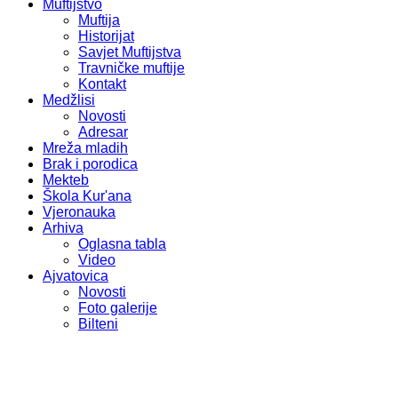
Muftijstvo
Muftija
Historijat
Savjet Muftijstva
Travničke muftije
Kontakt
Medžlisi
Novosti
Adresar
Mreža mladih
Brak i porodica
Mekteb
Škola Kur'ana
Vjeronauka
Arhiva
Oglasna tabla
Video
Ajvatovica
Novosti
Foto galerije
Bilteni