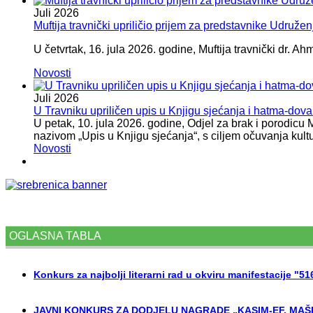
Juli
2026
Muftija travnički upriličio prijem za predstavnike Udružen
U četvrtak, 16. jula 2026. godine, Muftija travnički dr. Ah
Novosti
Juli
2026
U Travniku upriličen upis u Knjigu sjećanja i hatma-do
U petak, 10. jula 2026. godine, Odjel za brak i porodicu
nazivom „Upis u Knjigu sjećanja“, s ciljem očuvanja kult
Novosti
OGLASNA TABLA
Konkurs za najbolji literarni rad u okviru manifestacije "5
JAVNI KONKURS ZA DODJELU NAGRADE „KASIM-EF. MAŠI