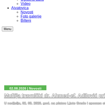
Video
Ajvatovica
Novosti
Foto galerije
Bilteni
Menu
02.08.2026 | Novosti
Muftija travnički dr. Ahmed-ef. Adilović p
U nedjelju, 02. 08. 2026. god. na platou Ljute Grede i spomen o