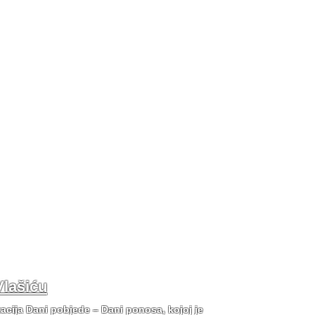
Vlašiću
tacija Dani pobjede – Dani ponosa, kojoj je