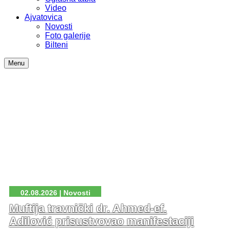
Video
Ajvatovica
Novosti
Foto galerije
Bilteni
Menu
02.08.2026 | Novosti
Muftija travnički dr. Ahmed-ef.
Adilović prisustvovao manifestaciji