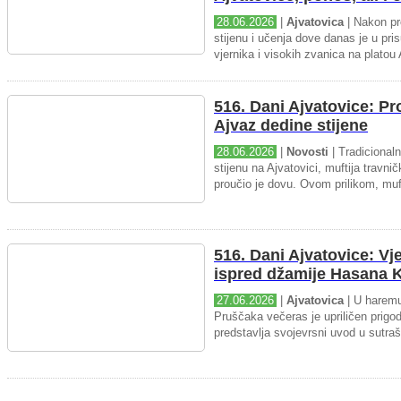
28.06.2026
|
Ajvatovica
| Nakon pr
stijenu i učenja dove danas je u pris
vjernika i visokih zvanica na platou 
516. Dani Ajvatovice: P
Ajvaz dedine stijene
28.06.2026
|
Novosti
| Tradicional
stijenu na Ajvatovici, muftija travnič
proučio je dovu. Ovom prilikom, muft
516. Dani Ajvatovice: Vj
ispred džamije Hasana K
27.06.2026
|
Ajvatovica
| U haremu
Pruščaka večeras je upriličen prigo
predstavlja svojevrsni uvod u sutraš