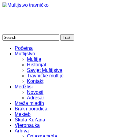
Početna
Muftijstvo
Muftija
Historijat
Savjet Muftijstva
Travničke muftije
Kontakt
Medžlisi
Novosti
Adresar
Mreža mladih
Brak i porodica
Mekteb
Škola Kur'ana
Vjeronauka
Arhiva
Oglasna tabla