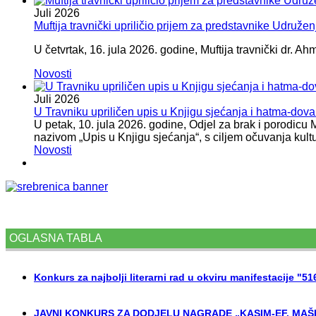
Juli
2026
Muftija travnički upriličio prijem za predstavnike Udružen
U četvrtak, 16. jula 2026. godine, Muftija travnički dr. Ah
Novosti
Juli
2026
U Travniku upriličen upis u Knjigu sjećanja i hatma-do
U petak, 10. jula 2026. godine, Odjel za brak i porodicu
nazivom „Upis u Knjigu sjećanja“, s ciljem očuvanja kult
Novosti
OGLASNA TABLA
Konkurs za najbolji literarni rad u okviru manifestacije "5
JAVNI KONKURS ZA DODJELU NAGRADE „KASIM-EF. MAŠI