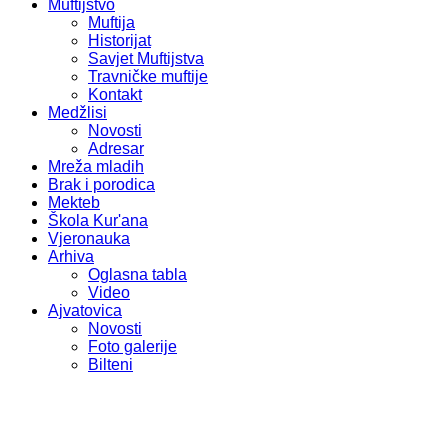
Muftijstvo
Muftija
Historijat
Savjet Muftijstva
Travničke muftije
Kontakt
Medžlisi
Novosti
Adresar
Mreža mladih
Brak i porodica
Mekteb
Škola Kur'ana
Vjeronauka
Arhiva
Oglasna tabla
Video
Ajvatovica
Novosti
Foto galerije
Bilteni