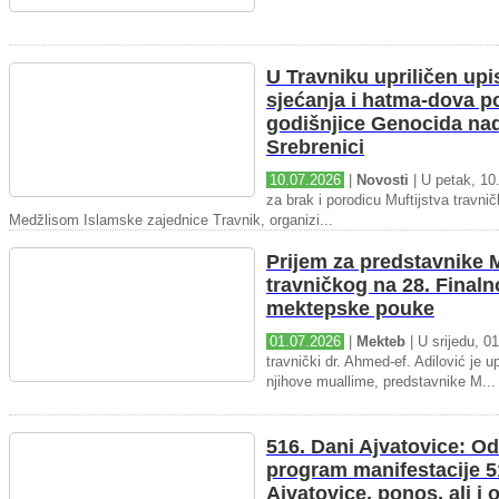
U Travniku upriličen upi
sjećanja i hatma-dova 
godišnjice Genocida na
Srebrenici
10.07.2026
|
Novosti
| U petak, 10.
za brak i porodicu Muftijstva travnič
Medžlisom Islamske zajednice Travnik, organizi...
Prijem za predstavnike M
travničkog na 28. Final
mektepske pouke
01.07.2026
|
Mekteb
| U srijedu, 01
travnički dr. Ahmed-ef. Adilović je up
njihove muallime, predstavnike M...
516. Dani Ajvatovice: Od
program manifestacije 5
Ajvatovice, ponos, ali i