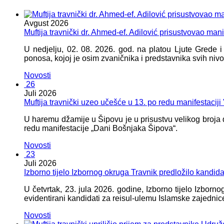
Avgust
2026
Muftija travnički dr. Ahmed-ef. Adilović prisustvovao mani
U nedjelju, 02. 08. 2026. god. na platou Ljute Grede 
ponosa, kojoj je osim zvaničnika i predstavnika svih nivoa
Novosti
26
Juli
2026
Muftija travnički uzeo učešće u 13. po redu manifestacij
U haremu džamije u Šipovu je u prisustvu velikog broja d
redu manifestacije „Dani Bošnjaka Šipova“.
Novosti
23
Juli
2026
Izborno tijelo Izbornog okruga Travnik predložilo kandid
U četvrtak, 23. jula 2026. godine, Izborno tijelo Izbor
evidentirani kandidati za reisul-ulemu Islamske zajednic
Novosti