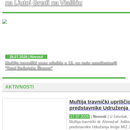
na Ljutoj Gredi na Vlašiću
U nedjelju, 02. 08. 2026. god. na platou Ljute Grede i
spomen obilježja Zlatni Ljiljan – general Mehmed Alagić
održana je manifestacija Dani pobjede – Dani ponosa,
kojoj je osim zv...
26.07.2026 | Novosti
Muftija travnički uzeo učešće u 13. po redu manifestaciji
"Dani Bošnjaka Šipova"
AKTIVNOSTI
Muftija travnički upriliči
predstavnike Udruženja i
17.07.2026
|
Novosti
| U četvrtak, 
Muftija travnički dr. Ahmed-ef. Adilov
predstavnike Udruženja ilmijje MIZ J