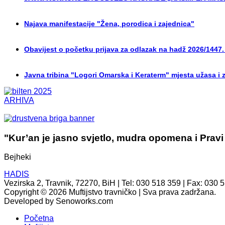
Najava manifestacije "Žena, porodica i zajednica"
Obavijest o početku prijava za odlazak na hadž 2026/1447.
Javna tribina "Logori Omarska i Keraterm" mjesta užasa i 
ARHIVA
"Kur’an je jasno svjetlo, mudra opomena i Pravi
Bejheki
HADIS
Vezirska 2, Travnik, 72270, BiH | Tel: 030 518 359 | Fax: 030 
Copyright © 2026 Muftijstvo travničko | Sva prava zadržana.
Developed by Senoworks.com
Početna