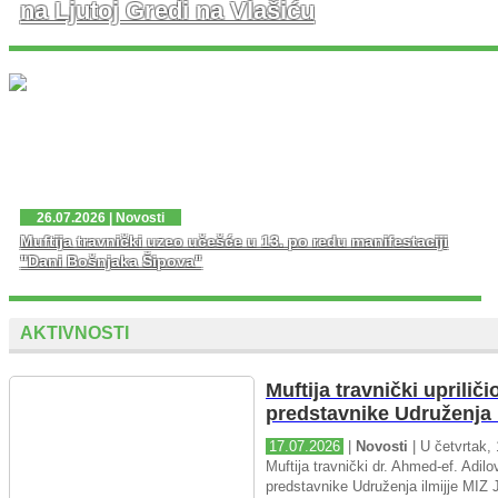
na Ljutoj Gredi na Vlašiću
U nedjelju, 02. 08. 2026. god. na platou Ljute Grede i
spomen obilježja Zlatni Ljiljan – general Mehmed Alagić
održana je manifestacija Dani pobjede – Dani ponosa,
kojoj je osim zv...
26.07.2026 | Novosti
Muftija travnički uzeo učešće u 13. po redu manifestaciji
"Dani Bošnjaka Šipova"
AKTIVNOSTI
Muftija travnički upriliči
predstavnike Udruženja i
17.07.2026
|
Novosti
| U četvrtak, 
Muftija travnički dr. Ahmed-ef. Adilov
predstavnike Udruženja ilmijje MIZ J