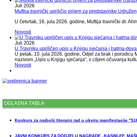
Juli
2026
Muftija travnički upriličio prijem za predstavnike Udružen
U četvrtak, 16. jula 2026. godine, Muftija travnički dr. Ah
Novosti
Juli
2026
U Travniku upriličen upis u Knjigu sjećanja i hatma-do
U petak, 10. jula 2026. godine, Odjel za brak i porodicu
nazivom „Upis u Knjigu sjećanja“, s ciljem očuvanja kult
Novosti
OGLASNA TABLA
Konkurs za najbolji literarni rad u okviru manifestacije "5
JAVNI KONKURS ZA DODJELU NAGRADE „KASIM-EF. MAŠI