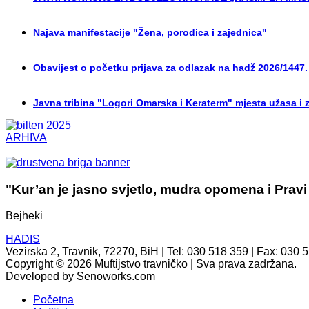
Najava manifestacije "Žena, porodica i zajednica"
Obavijest o početku prijava za odlazak na hadž 2026/1447.
Javna tribina "Logori Omarska i Keraterm" mjesta užasa i 
ARHIVA
"Kur’an je jasno svjetlo, mudra opomena i Pravi
Bejheki
HADIS
Vezirska 2, Travnik, 72270, BiH | Tel: 030 518 359 | Fax: 030 
Copyright © 2026 Muftijstvo travničko | Sva prava zadržana.
Developed by Senoworks.com
Početna