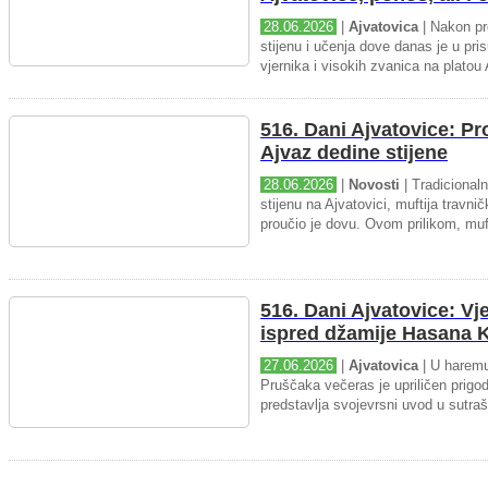
28.06.2026
|
Ajvatovica
| Nakon pr
stijenu i učenja dove danas je u pris
vjernika i visokih zvanica na platou 
516. Dani Ajvatovice: P
Ajvaz dedine stijene
28.06.2026
|
Novosti
| Tradicional
stijenu na Ajvatovici, muftija travnič
proučio je dovu. Ovom prilikom, muft
516. Dani Ajvatovice: Vj
ispred džamije Hasana K
27.06.2026
|
Ajvatovica
| U haremu
Pruščaka večeras je upriličen prigo
predstavlja svojevrsni uvod u sutraš