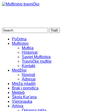
Početna
Muftijstvo
Muftija
Historijat
Savjet Muftijstva
Travničke muftije
Kontakt
Medžlisi
Novosti
Adresar
Mreža mladih
Brak i porodica
Mekteb
Škola Kur'ana
Vjeronauka
Arhiva
Oglasna tabla