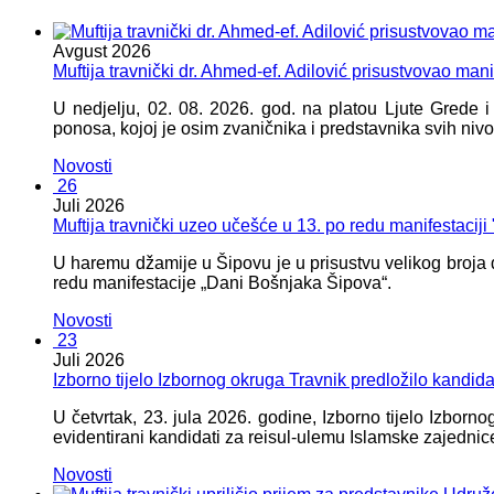
Avgust
2026
Muftija travnički dr. Ahmed-ef. Adilović prisustvovao mani
U nedjelju, 02. 08. 2026. god. na platou Ljute Grede 
ponosa, kojoj je osim zvaničnika i predstavnika svih nivoa
Novosti
26
Juli
2026
Muftija travnički uzeo učešće u 13. po redu manifestacij
U haremu džamije u Šipovu je u prisustvu velikog broja d
redu manifestacije „Dani Bošnjaka Šipova“.
Novosti
23
Juli
2026
Izborno tijelo Izbornog okruga Travnik predložilo kandid
U četvrtak, 23. jula 2026. godine, Izborno tijelo Izbor
evidentirani kandidati za reisul-ulemu Islamske zajednic
Novosti