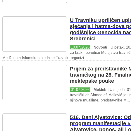
U Travniku upriličen upi
sjećanja i hatma-dova 
godišnjice Genocida na
Srebrenici
10.07.2026
|
Novosti
| U petak, 10.
za brak i porodicu Muftijstva travnič
Medžlisom Islamske zajednice Travnik, organizi...
Prijem za predstavnike M
travničkog na 28. Final
mektepske pouke
01.07.2026
|
Mekteb
| U srijedu, 01
travnički dr. Ahmed-ef. Adilović je up
njihove muallime, predstavnike M...
516. Dani Ajvatovice: Od
program manifestacije 5
Ajvatovice, ponos, ali i