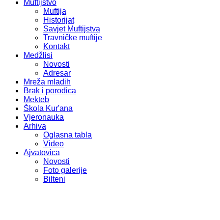
Muftijstvo
Muftija
Historijat
Savjet Muftijstva
Travničke muftije
Kontakt
Medžlisi
Novosti
Adresar
Mreža mladih
Brak i porodica
Mekteb
Škola Kur'ana
Vjeronauka
Arhiva
Oglasna tabla
Video
Ajvatovica
Novosti
Foto galerije
Bilteni