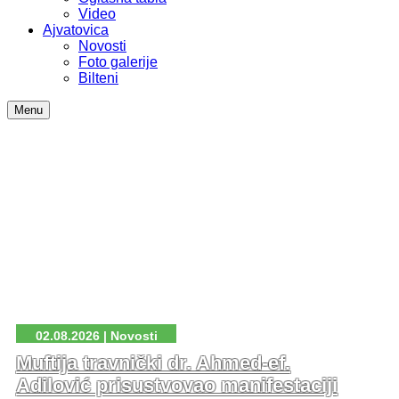
Video
Ajvatovica
Novosti
Foto galerije
Bilteni
Menu
02.08.2026 | Novosti
Muftija travnički dr. Ahmed-ef.
Adilović prisustvovao manifestaciji