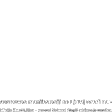
risustvovao manifestaciji na Ljutoj Gredi na 
bilježja Zlatni Ljiljan – general Mehmed Alagić održana je manifes