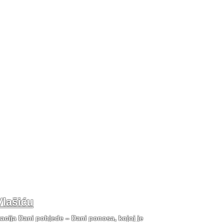
Vlašiću
tacija Dani pobjede – Dani ponosa, kojoj je