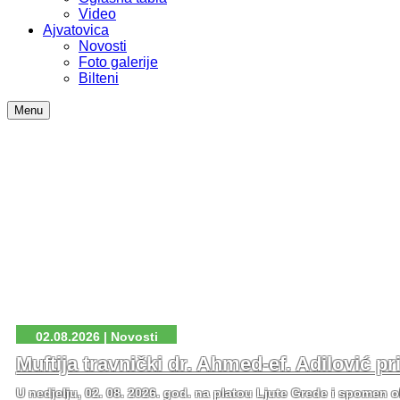
Video
Ajvatovica
Novosti
Foto galerije
Bilteni
Menu
02.08.2026 | Novosti
Muftija travnički dr. Ahmed-ef. Adilović p
U nedjelju, 02. 08. 2026. god. na platou Ljute Grede i spomen o