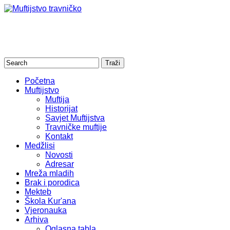
Početna
Muftijstvo
Muftija
Historijat
Savjet Muftijstva
Travničke muftije
Kontakt
Medžlisi
Novosti
Adresar
Mreža mladih
Brak i porodica
Mekteb
Škola Kur'ana
Vjeronauka
Arhiva
Oglasna tabla