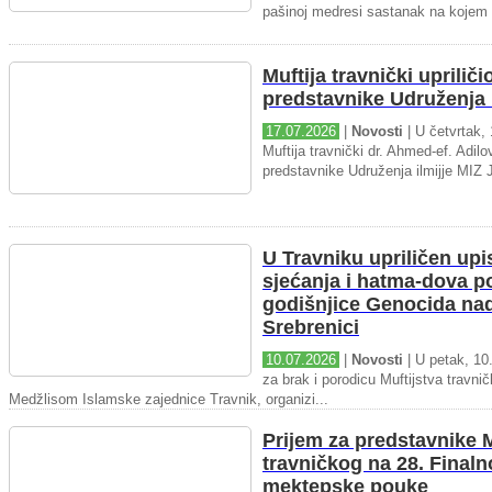
pašinoj medresi sastanak na kojem 
Muftija travnički upriliči
predstavnike Udruženja i
17.07.2026
|
Novosti
| U četvrtak, 
Muftija travnički dr. Ahmed-ef. Adilov
predstavnike Udruženja ilmijje MIZ J
U Travniku upriličen upi
sjećanja i hatma-dova 
godišnjice Genocida na
Srebrenici
10.07.2026
|
Novosti
| U petak, 10.
za brak i porodicu Muftijstva travnič
Medžlisom Islamske zajednice Travnik, organizi...
Prijem za predstavnike M
travničkog na 28. Final
mektepske pouke