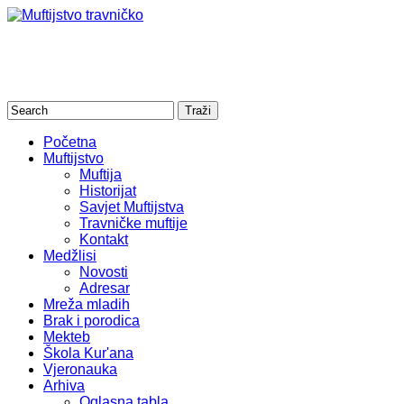
Početna
Muftijstvo
Muftija
Historijat
Savjet Muftijstva
Travničke muftije
Kontakt
Medžlisi
Novosti
Adresar
Mreža mladih
Brak i porodica
Mekteb
Škola Kur'ana
Vjeronauka
Arhiva
Oglasna tabla