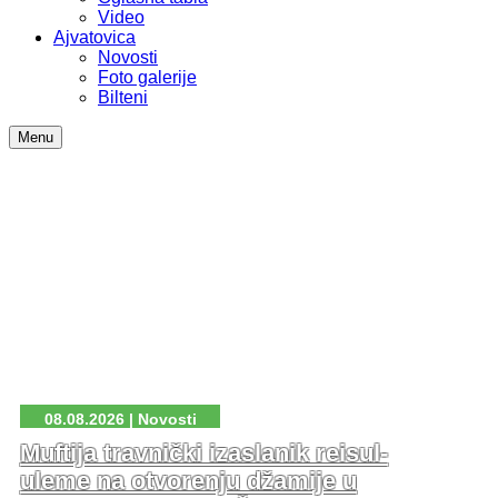
Video
Ajvatovica
Novosti
Foto galerije
Bilteni
Menu
08.08.2026 | Novosti
Muftija travnički izaslanik reisul-
uleme na otvorenju džamije u