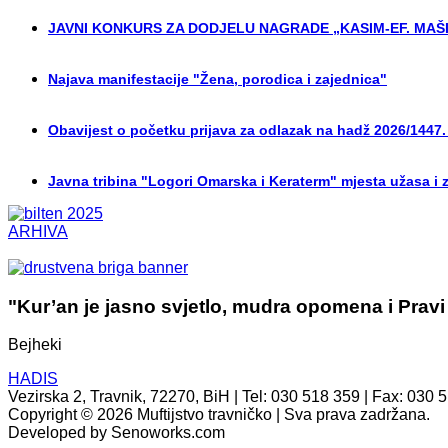
JAVNI KONKURS ZA DODJELU NAGRADE „KASIM-EF. MAŠI
Najava manifestacije "Žena, porodica i zajednica"
Obavijest o početku prijava za odlazak na hadž 2026/1447.
Javna tribina "Logori Omarska i Keraterm" mjesta užasa i 
ARHIVA
"Kur’an je jasno svjetlo, mudra opomena i Pravi
Bejheki
HADIS
Vezirska 2, Travnik, 72270, BiH | Tel: 030 518 359 | Fax: 030 
Copyright © 2026 Muftijstvo travničko | Sva prava zadržana.
Developed by Senoworks.com