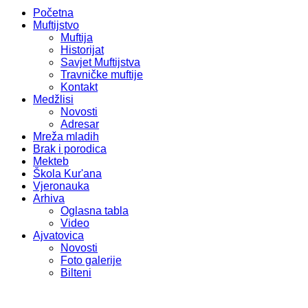
Početna
Muftijstvo
Muftija
Historijat
Savjet Muftijstva
Travničke muftije
Kontakt
Medžlisi
Novosti
Adresar
Mreža mladih
Brak i porodica
Mekteb
Škola Kur'ana
Vjeronauka
Arhiva
Oglasna tabla
Video
Ajvatovica
Novosti
Foto galerije
Bilteni