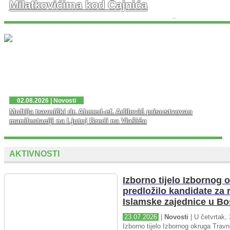
Milatkovićima kod Čajnića
U prisustvu velikog broja vjernika danas je u džematu
Milatkovići kod Čajniča svečano otvorena džamija koja
je porušena 1943. godine tokom Drugog svjetskog rata.
...
02.08.2026 | Novosti
Muftija travnički dr. Ahmed-ef. Adilović prisustvovao
manifestaciji na Ljutoj Gredi na Vlašiću
AKTIVNOSTI
Izborno tijelo Izbornog 
predložilo kandidate za 
Islamske zajednice u Bo
23.07.2026
|
Novosti
| U četvrtak, 
Izborno tijelo Izbornog okruga Travni