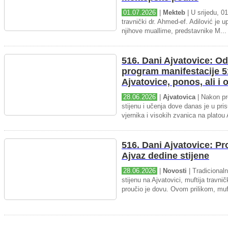
01.07.2026
|
Mekteb
| U srijedu, 01
travnički dr. Ahmed-ef. Adilović je up
njihove muallime, predstavnike M...
516. Dani Ajvatovice: Od
program manifestacije 5
Ajvatovice, ponos, ali i
28.06.2026
|
Ajvatovica
| Nakon pr
stijenu i učenja dove danas je u pris
vjernika i visokih zvanica na platou 
516. Dani Ajvatovice: P
Ajvaz dedine stijene
28.06.2026
|
Novosti
| Tradicional
stijenu na Ajvatovici, muftija travnič
proučio je dovu. Ovom prilikom, muft