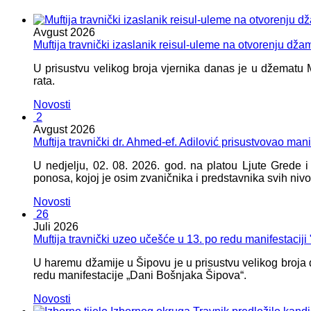
Avgust
2026
Muftija travnički izaslanik reisul-uleme na otvorenju dža
U prisustvu velikog broja vjernika danas je u džematu
rata.
Novosti
2
Avgust
2026
Muftija travnički dr. Ahmed-ef. Adilović prisustvovao mani
U nedjelju, 02. 08. 2026. god. na platou Ljute Grede 
ponosa, kojoj je osim zvaničnika i predstavnika svih nivoa
Novosti
26
Juli
2026
Muftija travnički uzeo učešće u 13. po redu manifestacij
U haremu džamije u Šipovu je u prisustvu velikog broja d
redu manifestacije „Dani Bošnjaka Šipova“.
Novosti