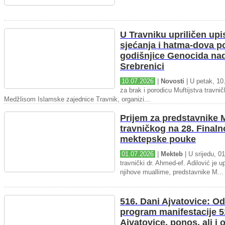
U Travniku upriličen upi
sjećanja i hatma-dova 
godišnjice Genocida na
Srebrenici
10.07.2026
|
Novosti
| U petak, 10.
za brak i porodicu Muftijstva travnič
Medžlisom Islamske zajednice Travnik, organizi...
Prijem za predstavnike M
travničkog na 28. Final
mektepske pouke
01.07.2026
|
Mekteb
| U srijedu, 01
travnički dr. Ahmed-ef. Adilović je up
njihove muallime, predstavnike M...
516. Dani Ajvatovice: Od
program manifestacije 5
Ajvatovice, ponos, ali i