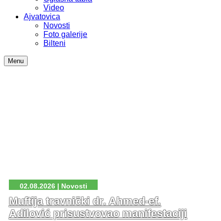
Video
Ajvatovica
Novosti
Foto galerije
Bilteni
Menu
02.08.2026 | Novosti
Muftija travnički dr. Ahmed-ef.
Adilović prisustvovao manifestaciji