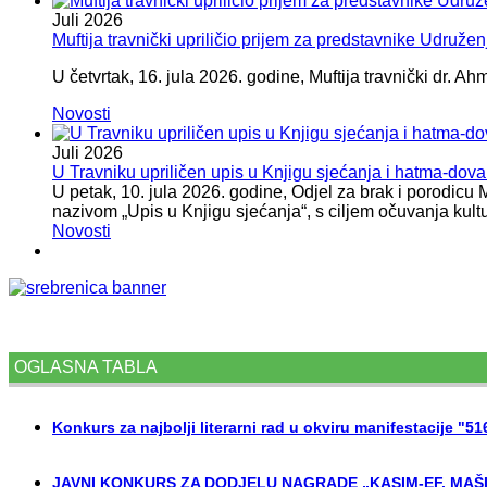
Juli
2026
Muftija travnički upriličio prijem za predstavnike Udružen
U četvrtak, 16. jula 2026. godine, Muftija travnički dr. Ah
Novosti
Juli
2026
U Travniku upriličen upis u Knjigu sjećanja i hatma-do
U petak, 10. jula 2026. godine, Odjel za brak i porodicu
nazivom „Upis u Knjigu sjećanja“, s ciljem očuvanja kult
Novosti
OGLASNA TABLA
Konkurs za najbolji literarni rad u okviru manifestacije "5
JAVNI KONKURS ZA DODJELU NAGRADE „KASIM-EF. MAŠI