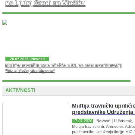
na Ljutoj Gredi na Vlašiću
U nedjelju, 02. 08. 2026. god. na platou Ljute Grede i
spomen obilježja Zlatni Ljiljan – general Mehmed Alagić
održana je manifestacija Dani pobjede – Dani ponosa,
kojoj je osim zv...
26.07.2026 | Novosti
Muftija travnički uzeo učešće u 13. po redu manifestaciji
"Dani Bošnjaka Šipova"
AKTIVNOSTI
Muftija travnički upriliči
predstavnike Udruženja i
17.07.2026
|
Novosti
| U četvrtak, 
Muftija travnički dr. Ahmed-ef. Adilov
predstavnike Udruženja ilmijje MIZ J