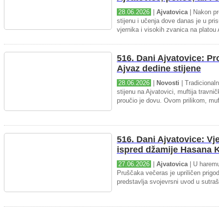
28.06.2026
|
Ajvatovica
| Nakon pr
stijenu i učenja dove danas je u pris
vjernika i visokih zvanica na platou 
516. Dani Ajvatovice: P
Ajvaz dedine stijene
28.06.2026
|
Novosti
| Tradicional
stijenu na Ajvatovici, muftija travnič
proučio je dovu. Ovom prilikom, muft
516. Dani Ajvatovice: Vj
ispred džamije Hasana K
27.06.2026
|
Ajvatovica
| U haremu
Pruščaka večeras je upriličen prigo
predstavlja svojevrsni uvod u sutraš