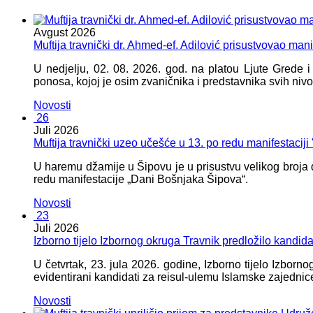
Avgust
2026
Muftija travnički dr. Ahmed-ef. Adilović prisustvovao mani
U nedjelju, 02. 08. 2026. god. na platou Ljute Grede 
ponosa, kojoj je osim zvaničnika i predstavnika svih nivoa
Novosti
26
Juli
2026
Muftija travnički uzeo učešće u 13. po redu manifestacij
U haremu džamije u Šipovu je u prisustvu velikog broja d
redu manifestacije „Dani Bošnjaka Šipova“.
Novosti
23
Juli
2026
Izborno tijelo Izbornog okruga Travnik predložilo kandid
U četvrtak, 23. jula 2026. godine, Izborno tijelo Izbor
evidentirani kandidati za reisul-ulemu Islamske zajednic
Novosti