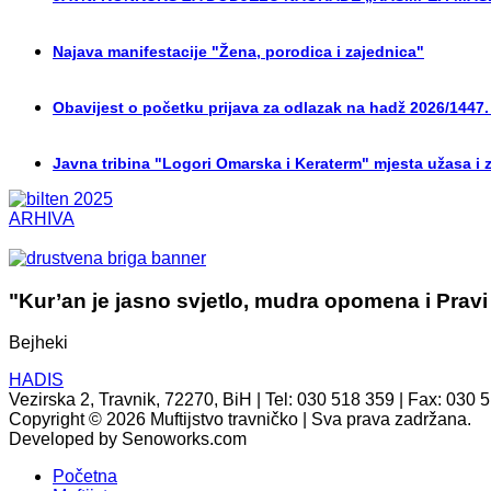
Najava manifestacije "Žena, porodica i zajednica"
Obavijest o početku prijava za odlazak na hadž 2026/1447.
Javna tribina "Logori Omarska i Keraterm" mjesta užasa i 
ARHIVA
"Kur’an je jasno svjetlo, mudra opomena i Pravi
Bejheki
HADIS
Vezirska 2, Travnik, 72270, BiH | Tel: 030 518 359 | Fax: 030 
Copyright © 2026 Muftijstvo travničko | Sva prava zadržana.
Developed by Senoworks.com
Početna