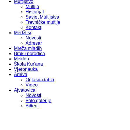
Muftijstvo
Muftija
Historijat
Savjet Muftijstva
Travničke muftije
Kontakt
Medžlisi
Novosti
Adresar
Mreža mladih
Brak i porodica
Mekteb
Škola Kur'ana
Vjeronauka
Arhiva
Oglasna tabla
Video
Ajvatovica
Novosti
Foto galerije
Bilteni