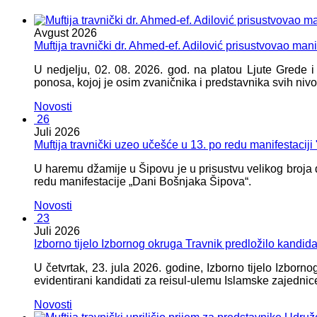
Avgust
2026
Muftija travnički dr. Ahmed-ef. Adilović prisustvovao mani
U nedjelju, 02. 08. 2026. god. na platou Ljute Grede 
ponosa, kojoj je osim zvaničnika i predstavnika svih nivoa
Novosti
26
Juli
2026
Muftija travnički uzeo učešće u 13. po redu manifestacij
U haremu džamije u Šipovu je u prisustvu velikog broja d
redu manifestacije „Dani Bošnjaka Šipova“.
Novosti
23
Juli
2026
Izborno tijelo Izbornog okruga Travnik predložilo kandid
U četvrtak, 23. jula 2026. godine, Izborno tijelo Izbor
evidentirani kandidati za reisul-ulemu Islamske zajednic
Novosti