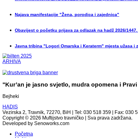
Najava manifestacije "Žena, porodica i zajednica"
Obavijest o početku prijava za odlazak na hadž 2026/1447.
Javna tribina "Logori Omarska i Keraterm" mjesta užasa i 
ARHIVA
"Kur’an je jasno svjetlo, mudra opomena i Pravi
Bejheki
HADIS
Vezirska 2, Travnik, 72270, BiH | Tel: 030 518 359 | Fax: 030 
Copyright © 2026 Muftijstvo travničko | Sva prava zadržana.
Developed by Senoworks.com
Početna