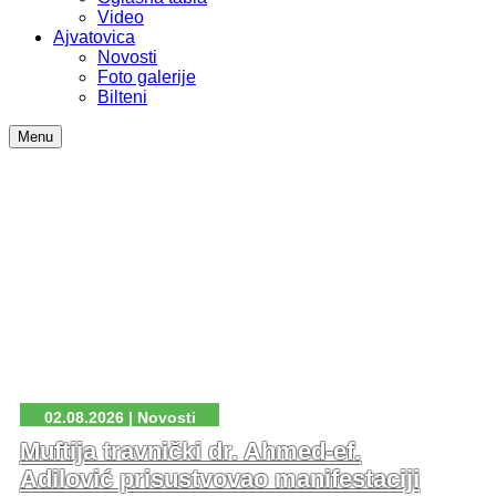
Video
Ajvatovica
Novosti
Foto galerije
Bilteni
Menu
02.08.2026 | Novosti
Muftija travnički dr. Ahmed-ef.
Adilović prisustvovao manifestaciji