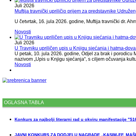
Juli
2026
Muftija travnički upriličio prijem za predstavnike Udružen
U četvrtak, 16. jula 2026. godine, Muftija travnički dr. Ah
Novosti
Juli
2026
U Travniku upriličen upis u Knjigu sjećanja i hatma-do
U petak, 10. jula 2026. godine, Odjel za brak i porodicu
nazivom „Upis u Knjigu sjećanja“, s ciljem očuvanja kult
Novosti
OGLASNA TABLA
Konkurs za najbolji literarni rad u okviru manifestacije "5
JAVNI KONKURS ZA DODJELU NAGRADE „KASIM-EF. MAŠI