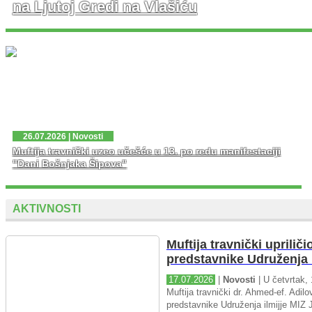
na Ljutoj Gredi na Vlašiću
U nedjelju, 02. 08. 2026. god. na platou Ljute Grede i
spomen obilježja Zlatni Ljiljan – general Mehmed Alagić
održana je manifestacija Dani pobjede – Dani ponosa,
kojoj je osim zv...
26.07.2026 | Novosti
Muftija travnički uzeo učešće u 13. po redu manifestaciji
"Dani Bošnjaka Šipova"
AKTIVNOSTI
Muftija travnički upriliči
predstavnike Udruženja i
17.07.2026
|
Novosti
| U četvrtak, 
Muftija travnički dr. Ahmed-ef. Adilov
predstavnike Udruženja ilmijje MIZ J