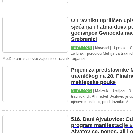
U Travniku upriličen upi
sjećanja i hatma-dova 
godišnjice Genocida na
Srebrenici
10.07.2026
|
Novosti
| U petak, 10.
za brak i porodicu Muftijstva travnič
Medžlisom Islamske zajednice Travnik, organizi...
Prijem za predstavnike M
travničkog na 28. Final
mektepske pouke
01.07.2026
|
Mekteb
| U srijedu, 01
travnički dr. Ahmed-ef. Adilović je up
njihove muallime, predstavnike M...
516. Dani Ajvatovice: Od
program manifestacije 5
Ajvatovice, ponos, ali i