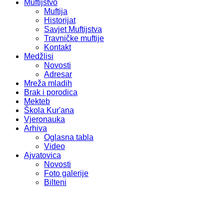
Muftijstvo
Muftija
Historijat
Savjet Muftijstva
Travničke muftije
Kontakt
Medžlisi
Novosti
Adresar
Mreža mladih
Brak i porodica
Mekteb
Škola Kur'ana
Vjeronauka
Arhiva
Oglasna tabla
Video
Ajvatovica
Novosti
Foto galerije
Bilteni