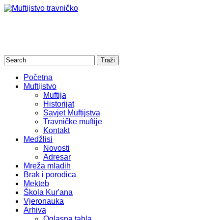
Početna
Muftijstvo
Muftija
Historijat
Savjet Muftijstva
Travničke muftije
Kontakt
Medžlisi
Novosti
Adresar
Mreža mladih
Brak i porodica
Mekteb
Škola Kur'ana
Vjeronauka
Arhiva
Oglasna tabla