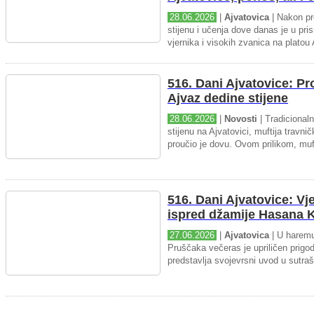
28.06.2026
|
Ajvatovica
| Nakon pr
stijenu i učenja dove danas je u pris
vjernika i visokih zvanica na platou 
516. Dani Ajvatovice: P
Ajvaz dedine stijene
28.06.2026
|
Novosti
| Tradicional
stijenu na Ajvatovici, muftija travnič
proučio je dovu. Ovom prilikom, muft
516. Dani Ajvatovice: Vj
ispred džamije Hasana K
27.06.2026
|
Ajvatovica
| U haremu
Pruščaka večeras je upriličen prigo
predstavlja svojevrsni uvod u sutraš