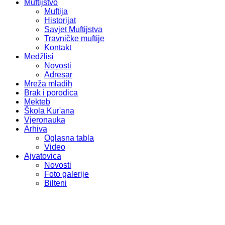
Muftijstvo
Muftija
Historijat
Savjet Muftijstva
Travničke muftije
Kontakt
Medžlisi
Novosti
Adresar
Mreža mladih
Brak i porodica
Mekteb
Škola Kur'ana
Vjeronauka
Arhiva
Oglasna tabla
Video
Ajvatovica
Novosti
Foto galerije
Bilteni