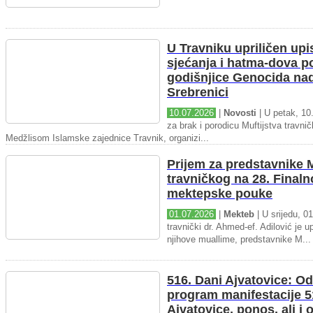
U Travniku upriličen upi
sjećanja i hatma-dova 
godišnjice Genocida na
Srebrenici
10.07.2026
|
Novosti
| U petak, 10.
za brak i porodicu Muftijstva travnič
Medžlisom Islamske zajednice Travnik, organizi...
Prijem za predstavnike M
travničkog na 28. Final
mektepske pouke
01.07.2026
|
Mekteb
| U srijedu, 01
travnički dr. Ahmed-ef. Adilović je up
njihove muallime, predstavnike M...
516. Dani Ajvatovice: Od
program manifestacije 5
Ajvatovice, ponos, ali i