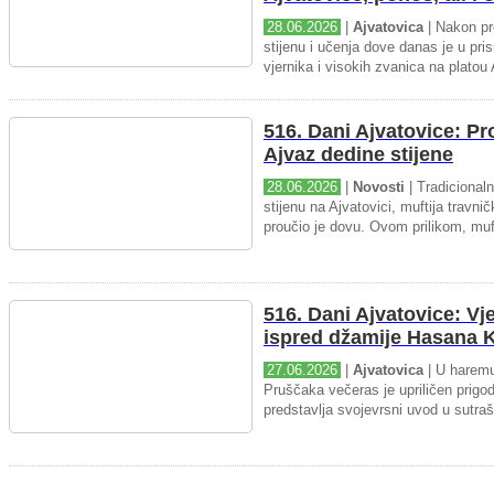
28.06.2026
|
Ajvatovica
| Nakon pr
stijenu i učenja dove danas je u pris
vjernika i visokih zvanica na platou 
516. Dani Ajvatovice: P
Ajvaz dedine stijene
28.06.2026
|
Novosti
| Tradicional
stijenu na Ajvatovici, muftija travnič
proučio je dovu. Ovom prilikom, muft
516. Dani Ajvatovice: Vj
ispred džamije Hasana K
27.06.2026
|
Ajvatovica
| U haremu
Pruščaka večeras je upriličen prigo
predstavlja svojevrsni uvod u sutraš