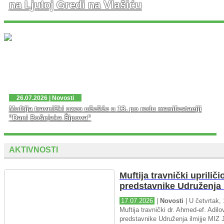
na Ljutoj Gredi na Vlašiću
U nedjelju, 02. 08. 2026. god. na platou Ljute Grede i
spomen obilježja Zlatni Ljiljan – general Mehmed Alagić
održana je manifestacija Dani pobjede – Dani ponosa,
kojoj je osim zv...
26.07.2026 | Novosti
Muftija travnički uzeo učešće u 13. po redu manifestaciji
"Dani Bošnjaka Šipova"
AKTIVNOSTI
Muftija travnički upriliči
predstavnike Udruženja i
17.07.2026
|
Novosti
| U četvrtak, 
Muftija travnički dr. Ahmed-ef. Adilov
predstavnike Udruženja ilmijje MIZ J