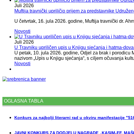
Juli
2026
Muftija travnički upriličio prijem za predstavnike Udružen
U četvrtak, 16. jula 2026. godine, Muftija travnički dr. Ah
Novosti
Juli
2026
U Travniku upriličen upis u Knjigu sjećanja i hatma-do
U petak, 10. jula 2026. godine, Odjel za brak i porodicu
nazivom „Upis u Knjigu sjećanja“, s ciljem očuvanja kult
Novosti
OGLASNA TABLA
Konkurs za najbolji literarni rad u okviru manifestacije "5
JAVNI KONKURS ZA DODJELU NAGRADE „KASIM-EF. MAŠI