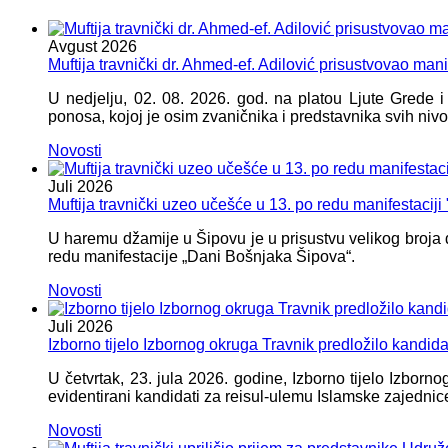
Avgust
2026
Muftija travnički dr. Ahmed-ef. Adilović prisustvovao mani
U nedjelju, 02. 08. 2026. god. na platou Ljute Grede 
ponosa, kojoj je osim zvaničnika i predstavnika svih nivoa
Novosti
Juli
2026
Muftija travnički uzeo učešće u 13. po redu manifestacij
U haremu džamije u Šipovu je u prisustvu velikog broja d
redu manifestacije „Dani Bošnjaka Šipova“.
Novosti
Juli
2026
Izborno tijelo Izbornog okruga Travnik predložilo kandid
U četvrtak, 23. jula 2026. godine, Izborno tijelo Izbor
evidentirani kandidati za reisul-ulemu Islamske zajednic
Novosti