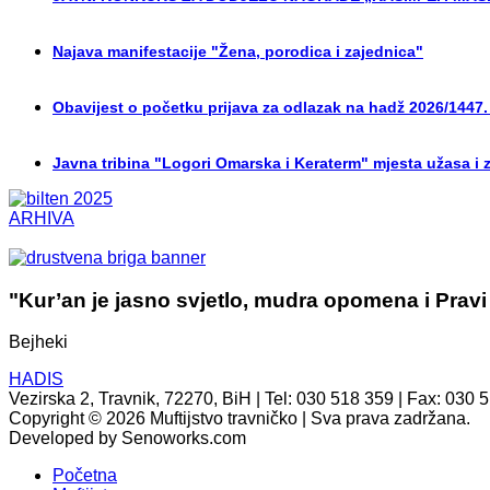
Najava manifestacije "Žena, porodica i zajednica"
Obavijest o početku prijava za odlazak na hadž 2026/1447.
Javna tribina "Logori Omarska i Keraterm" mjesta užasa i 
ARHIVA
"Kur’an je jasno svjetlo, mudra opomena i Pravi
Bejheki
HADIS
Vezirska 2, Travnik, 72270, BiH | Tel: 030 518 359 | Fax: 030 
Copyright © 2026 Muftijstvo travničko | Sva prava zadržana.
Developed by Senoworks.com
Početna