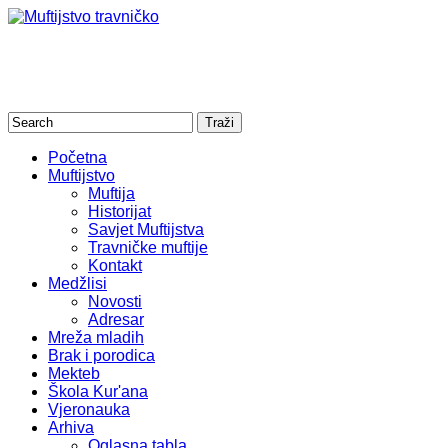
Početna
Muftijstvo
Muftija
Historijat
Savjet Muftijstva
Travničke muftije
Kontakt
Medžlisi
Novosti
Adresar
Mreža mladih
Brak i porodica
Mekteb
Škola Kur'ana
Vjeronauka
Arhiva
Oglasna tabla