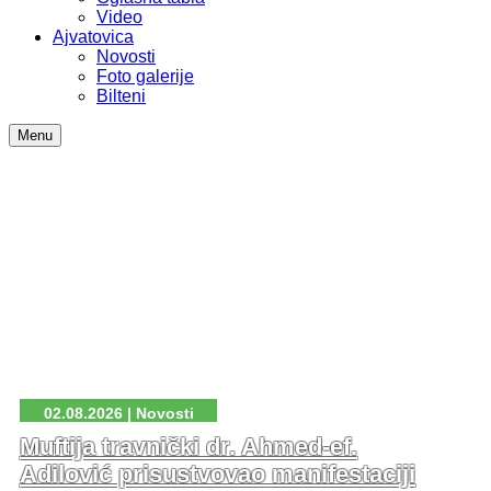
Video
Ajvatovica
Novosti
Foto galerije
Bilteni
Menu
02.08.2026 | Novosti
Muftija travnički dr. Ahmed-ef.
Adilović prisustvovao manifestaciji