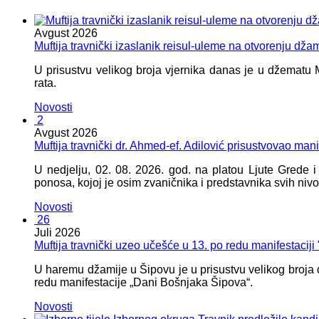
Avgust
2026
Muftija travnički izaslanik reisul-uleme na otvorenju dža
U prisustvu velikog broja vjernika danas je u džematu
rata.
Novosti
2
Avgust
2026
Muftija travnički dr. Ahmed-ef. Adilović prisustvovao mani
U nedjelju, 02. 08. 2026. god. na platou Ljute Grede 
ponosa, kojoj je osim zvaničnika i predstavnika svih nivoa
Novosti
26
Juli
2026
Muftija travnički uzeo učešće u 13. po redu manifestacij
U haremu džamije u Šipovu je u prisustvu velikog broja d
redu manifestacije „Dani Bošnjaka Šipova“.
Novosti