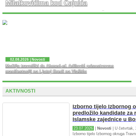
Milatkovićima kod Čajnića
U prisustvu velikog broja vjernika danas je u džematu
Milatkovići kod Čajniča svečano otvorena džamija koja
je porušena 1943. godine tokom Drugog svjetskog rata.
...
02.08.2026 | Novosti
Muftija travnički dr. Ahmed-ef. Adilović prisustvovao
manifestaciji na Ljutoj Gredi na Vlašiću
AKTIVNOSTI
Izborno tijelo Izbornog 
predložilo kandidate za 
Islamske zajednice u Bo
23.07.2026
|
Novosti
| U četvrtak, 
Izborno tijelo Izbornog okruga Travni