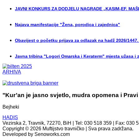
JAVNI KONKURS ZA DODJELU NAGRADE „KASIM-EF. MAŠI
Najava manifestacije "Žena, porodica i zajednica"
Obavijest o početku prijava za odlazak na hadž 2026/1447.
Javna tribina "Logori Omarska i Keraterm" mjesta užasa i 
ARHIVA
"Kur’an je jasno svjetlo, mudra opomena i Pravi
Bejheki
HADIS
Vezirska 2, Travnik, 72270, BiH | Tel: 030 518 359 | Fax: 030 
Copyright © 2026 Muftijstvo travničko | Sva prava zadržana.
Developed by Senoworks.com