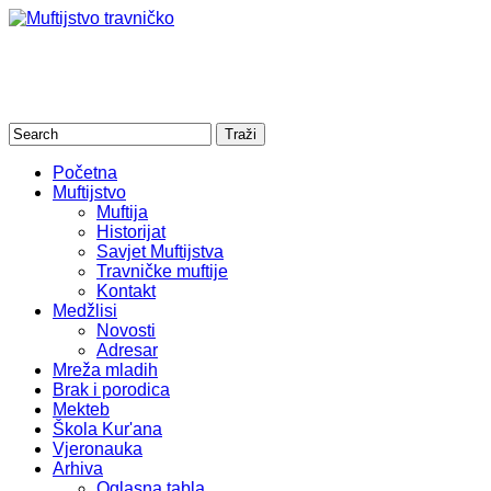
Početna
Muftijstvo
Muftija
Historijat
Savjet Muftijstva
Travničke muftije
Kontakt
Medžlisi
Novosti
Adresar
Mreža mladih
Brak i porodica
Mekteb
Škola Kur'ana
Vjeronauka
Arhiva
Oglasna tabla