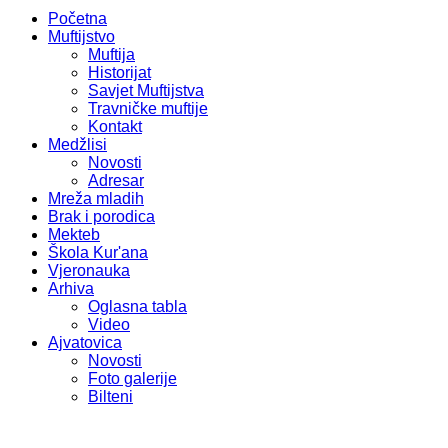
Početna
Muftijstvo
Muftija
Historijat
Savjet Muftijstva
Travničke muftije
Kontakt
Medžlisi
Novosti
Adresar
Mreža mladih
Brak i porodica
Mekteb
Škola Kur'ana
Vjeronauka
Arhiva
Oglasna tabla
Video
Ajvatovica
Novosti
Foto galerije
Bilteni