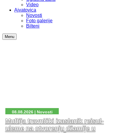
Video
Ajvatovica
Novosti
Foto galerije
Bilteni
Menu
08.08.2026 | Novosti
Muftija travnički izaslanik reisul-
uleme na otvorenju džamije u