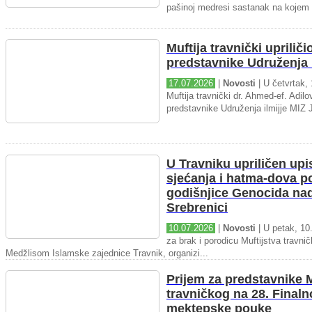
pašinoj medresi sastanak na kojem 
Muftija travnički upriliči
predstavnike Udruženja i
17.07.2026
|
Novosti
| U četvrtak, 
Muftija travnički dr. Ahmed-ef. Adilov
predstavnike Udruženja ilmijje MIZ J
U Travniku upriličen upi
sjećanja i hatma-dova 
godišnjice Genocida na
Srebrenici
10.07.2026
|
Novosti
| U petak, 10.
za brak i porodicu Muftijstva travnič
Medžlisom Islamske zajednice Travnik, organizi...
Prijem za predstavnike M
travničkog na 28. Final
mektepske pouke