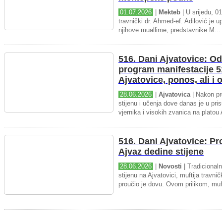
01.07.2026
|
Mekteb
| U srijedu, 01
travnički dr. Ahmed-ef. Adilović je up
njihove muallime, predstavnike M...
516. Dani Ajvatovice: Od
program manifestacije 5
Ajvatovice, ponos, ali i
28.06.2026
|
Ajvatovica
| Nakon pr
stijenu i učenja dove danas je u pris
vjernika i visokih zvanica na platou 
516. Dani Ajvatovice: P
Ajvaz dedine stijene
28.06.2026
|
Novosti
| Tradicional
stijenu na Ajvatovici, muftija travnič
proučio je dovu. Ovom prilikom, muft