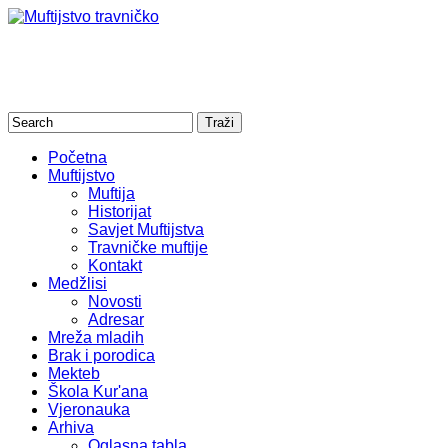
Početna
Muftijstvo
Muftija
Historijat
Savjet Muftijstva
Travničke muftije
Kontakt
Medžlisi
Novosti
Adresar
Mreža mladih
Brak i porodica
Mekteb
Škola Kur'ana
Vjeronauka
Arhiva
Oglasna tabla