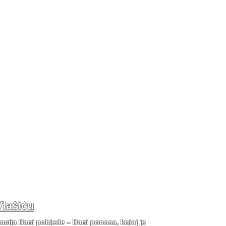
Vlašiću
tacija Dani pobjede – Dani ponosa, kojoj je