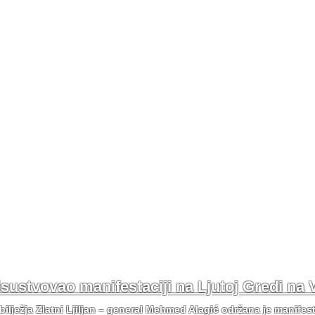
risustvovao manifestaciji na Ljutoj Gredi na 
bilježja Zlatni Ljiljan – general Mehmed Alagić održana je manifes