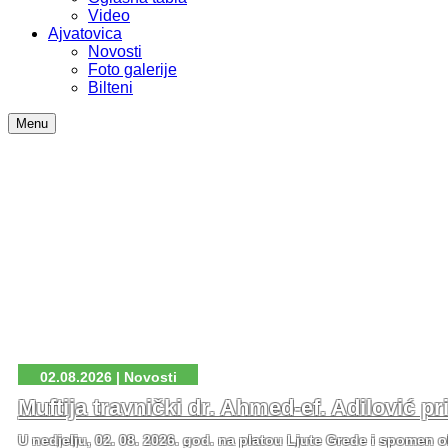
Video
Ajvatovica
Novosti
Foto galerije
Bilteni
Menu
02.08.2026 | Novosti
Muftija travnički dr. Ahmed-ef. Adilović p
U nedjelju, 02. 08. 2026. god. na platou Ljute Grede i spomen o