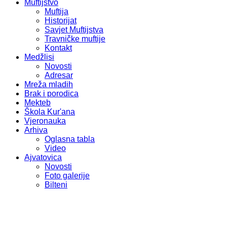
Muftijstvo
Muftija
Historijat
Savjet Muftijstva
Travničke muftije
Kontakt
Medžlisi
Novosti
Adresar
Mreža mladih
Brak i porodica
Mekteb
Škola Kur'ana
Vjeronauka
Arhiva
Oglasna tabla
Video
Ajvatovica
Novosti
Foto galerije
Bilteni