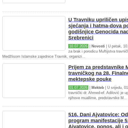
U Travniku upriličen upi
sjećanja i hatma-dova 
godišnjice Genocida na
Srebrenici
10.07.2026
|
Novosti
| U petak, 10.
za brak i porodicu Muftijstva travnič
Medžlisom Islamske zajednice Travnik, organizi...
Prijem za predstavnike M
travničkog na 28. Final
mektepske pouke
01.07.2026
|
Mekteb
| U srijedu, 01
travnički dr. Ahmed-ef. Adilović je up
njihove muallime, predstavnike M...
516. Dani Ajvatovice: Od
program manifestacije 5
Ajvatovice, ponos, ali i