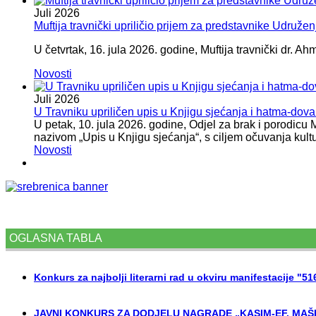
Juli
2026
Muftija travnički upriličio prijem za predstavnike Udružen
U četvrtak, 16. jula 2026. godine, Muftija travnički dr. Ah
Novosti
Juli
2026
U Travniku upriličen upis u Knjigu sjećanja i hatma-do
U petak, 10. jula 2026. godine, Odjel za brak i porodicu
nazivom „Upis u Knjigu sjećanja“, s ciljem očuvanja kult
Novosti
OGLASNA TABLA
Konkurs za najbolji literarni rad u okviru manifestacije "5
JAVNI KONKURS ZA DODJELU NAGRADE „KASIM-EF. MAŠI