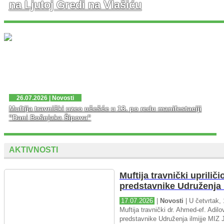
na Ljutoj Gredi na Vlašiću
U nedjelju, 02. 08. 2026. god. na platou Ljute Grede i
spomen obilježja Zlatni Ljiljan – general Mehmed Alagić
održana je manifestacija Dani pobjede – Dani ponosa,
kojoj je osim zv...
26.07.2026 | Novosti
Muftija travnički uzeo učešće u 13. po redu manifestaciji
"Dani Bošnjaka Šipova"
AKTIVNOSTI
Muftija travnički upriliči
predstavnike Udruženja i
17.07.2026
|
Novosti
| U četvrtak, 
Muftija travnički dr. Ahmed-ef. Adilov
predstavnike Udruženja ilmijje MIZ J