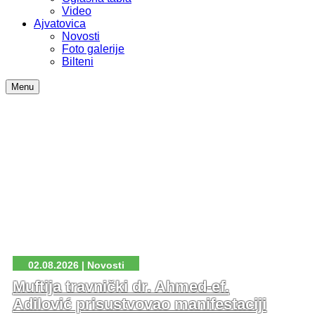
Video
Ajvatovica
Novosti
Foto galerije
Bilteni
Menu
02.08.2026 | Novosti
Muftija travnički dr. Ahmed-ef.
Adilović prisustvovao manifestaciji