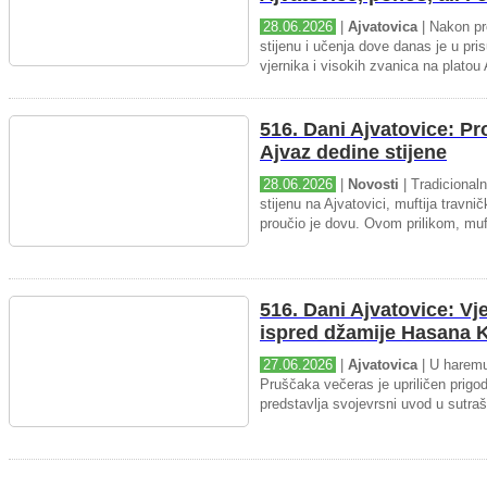
28.06.2026
|
Ajvatovica
| Nakon pr
stijenu i učenja dove danas je u pris
vjernika i visokih zvanica na platou 
516. Dani Ajvatovice: P
Ajvaz dedine stijene
28.06.2026
|
Novosti
| Tradicional
stijenu na Ajvatovici, muftija travnič
proučio je dovu. Ovom prilikom, muft
516. Dani Ajvatovice: Vj
ispred džamije Hasana K
27.06.2026
|
Ajvatovica
| U haremu
Pruščaka večeras je upriličen prigo
predstavlja svojevrsni uvod u sutraš