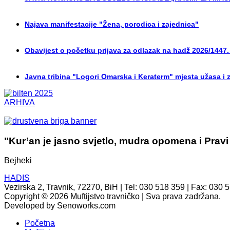
Najava manifestacije "Žena, porodica i zajednica"
Obavijest o početku prijava za odlazak na hadž 2026/1447.
Javna tribina "Logori Omarska i Keraterm" mjesta užasa i 
ARHIVA
"Kur’an je jasno svjetlo, mudra opomena i Pravi
Bejheki
HADIS
Vezirska 2, Travnik, 72270, BiH | Tel: 030 518 359 | Fax: 030 
Copyright © 2026 Muftijstvo travničko | Sva prava zadržana.
Developed by Senoworks.com
Početna