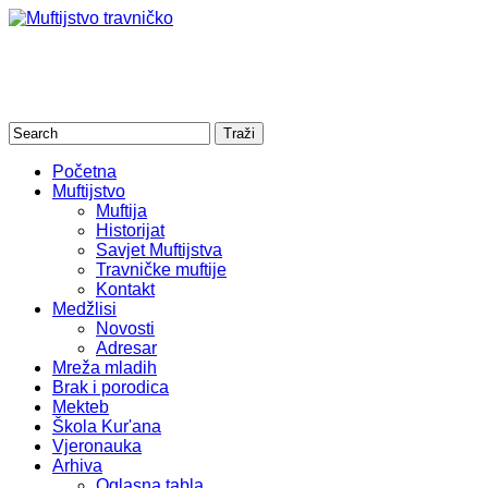
Početna
Muftijstvo
Muftija
Historijat
Savjet Muftijstva
Travničke muftije
Kontakt
Medžlisi
Novosti
Adresar
Mreža mladih
Brak i porodica
Mekteb
Škola Kur'ana
Vjeronauka
Arhiva
Oglasna tabla