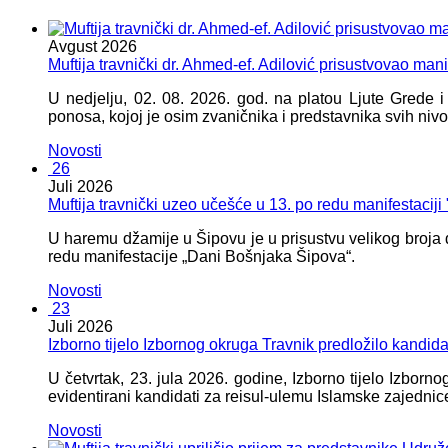
Avgust
2026
Muftija travnički dr. Ahmed-ef. Adilović prisustvovao mani
U nedjelju, 02. 08. 2026. god. na platou Ljute Grede 
ponosa, kojoj je osim zvaničnika i predstavnika svih nivoa
Novosti
26
Juli
2026
Muftija travnički uzeo učešće u 13. po redu manifestacij
U haremu džamije u Šipovu je u prisustvu velikog broja d
redu manifestacije „Dani Bošnjaka Šipova“.
Novosti
23
Juli
2026
Izborno tijelo Izbornog okruga Travnik predložilo kandid
U četvrtak, 23. jula 2026. godine, Izborno tijelo Izbor
evidentirani kandidati za reisul-ulemu Islamske zajednic
Novosti