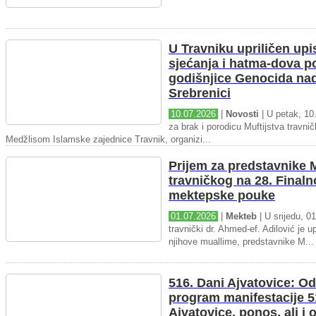
U Travniku upriličen upi
sjećanja i hatma-dova 
godišnjice Genocida na
Srebrenici
10.07.2026
|
Novosti
| U petak, 10.
za brak i porodicu Muftijstva travnič
Medžlisom Islamske zajednice Travnik, organizi...
Prijem za predstavnike M
travničkog na 28. Final
mektepske pouke
01.07.2026
|
Mekteb
| U srijedu, 01
travnički dr. Ahmed-ef. Adilović je up
njihove muallime, predstavnike M...
516. Dani Ajvatovice: Od
program manifestacije 5
Ajvatovice, ponos, ali i