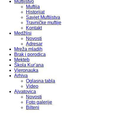
Muftijstvo
Muftija
Historijat
Savjet Muftijstva
Travničke muftije
Kontakt
Medžlisi
Novosti
Adresar
Mreža mladih
Brak i porodica
Mekteb
Škola Kur'ana
Vjeronauka
Arhiva
Oglasna tabla
Video
Ajvatovica
Novosti
Foto galerije
Bilteni