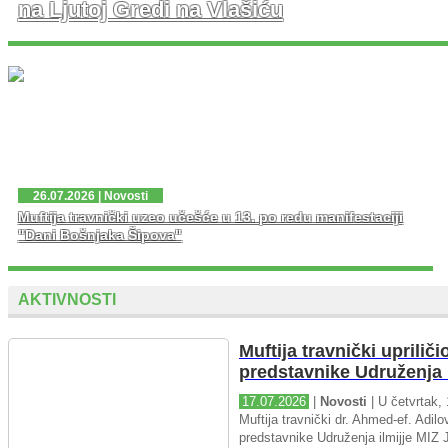
na Ljutoj Gredi na Vlašiću
U nedjelju, 02. 08. 2026. god. na platou Ljute Grede i
spomen obilježja Zlatni Ljiljan – general Mehmed Alagić
održana je manifestacija Dani pobjede – Dani ponosa,
kojoj je osim zv...
26.07.2026 | Novosti
Muftija travnički uzeo učešće u 13. po redu manifestaciji
"Dani Bošnjaka Šipova"
AKTIVNOSTI
Muftija travnički upriliči
predstavnike Udruženja i
17.07.2026
|
Novosti
| U četvrtak, 
Muftija travnički dr. Ahmed-ef. Adilov
predstavnike Udruženja ilmijje MIZ J