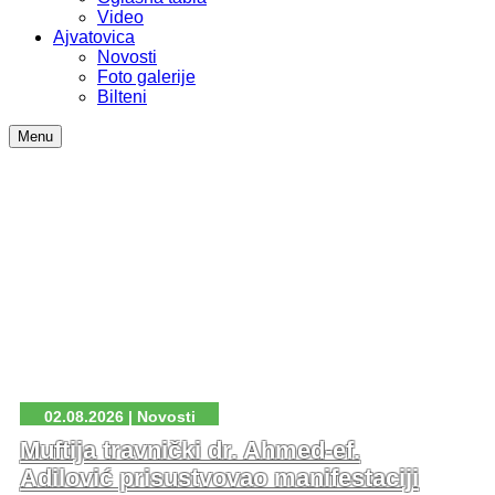
Video
Ajvatovica
Novosti
Foto galerije
Bilteni
Menu
02.08.2026 | Novosti
Muftija travnički dr. Ahmed-ef.
Adilović prisustvovao manifestaciji