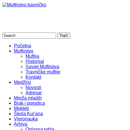
Početna
Muftijstvo
Muftija
Historijat
Savjet Muftijstva
Travničke muftije
Kontakt
Medžlisi
Novosti
Adresar
Mreža mladih
Brak i porodica
Mekteb
Škola Kur'ana
Vjeronauka
Arhiva
Oglasna tabla