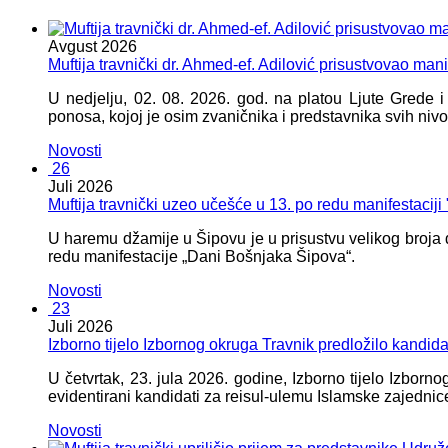
Avgust
2026
Muftija travnički dr. Ahmed-ef. Adilović prisustvovao mani
U nedjelju, 02. 08. 2026. god. na platou Ljute Grede 
ponosa, kojoj je osim zvaničnika i predstavnika svih nivoa
Novosti
26
Juli
2026
Muftija travnički uzeo učešće u 13. po redu manifestacij
U haremu džamije u Šipovu je u prisustvu velikog broja d
redu manifestacije „Dani Bošnjaka Šipova“.
Novosti
23
Juli
2026
Izborno tijelo Izbornog okruga Travnik predložilo kandid
U četvrtak, 23. jula 2026. godine, Izborno tijelo Izbor
evidentirani kandidati za reisul-ulemu Islamske zajednic
Novosti