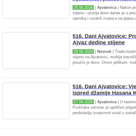
28.06.2026
|
Ajvatovica
| Nakon pr
stijenu i učenja dove danas je u pris
vjernika i visokih zvanica na platou 
516. Dani Ajvatovice: P
Ajvaz dedine stijene
28.06.2026
|
Novosti
| Tradicional
stijenu na Ajvatovici, muftija travnič
proučio je dovu. Ovom prilikom, muft
516. Dani Ajvatovice: Vj
ispred džamije Hasana K
27.06.2026
|
Ajvatovica
| U haremu
Pruščaka večeras je upriličen prigo
predstavlja svojevrsni uvod u sutraš