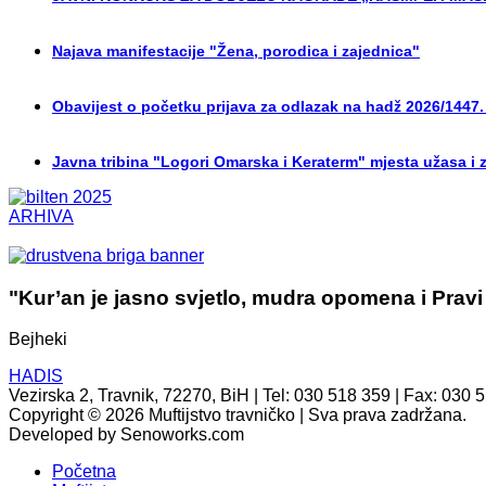
Najava manifestacije "Žena, porodica i zajednica"
Obavijest o početku prijava za odlazak na hadž 2026/1447.
Javna tribina "Logori Omarska i Keraterm" mjesta užasa i 
ARHIVA
"Kur’an je jasno svjetlo, mudra opomena i Pravi
Bejheki
HADIS
Vezirska 2, Travnik, 72270, BiH | Tel: 030 518 359 | Fax: 030 
Copyright © 2026 Muftijstvo travničko | Sva prava zadržana.
Developed by Senoworks.com
Početna