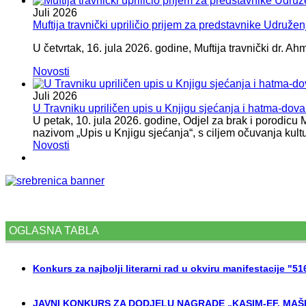
Juli
2026
Muftija travnički upriličio prijem za predstavnike Udružen
U četvrtak, 16. jula 2026. godine, Muftija travnički dr. Ah
Novosti
Juli
2026
U Travniku upriličen upis u Knjigu sjećanja i hatma-do
U petak, 10. jula 2026. godine, Odjel za brak i porodicu
nazivom „Upis u Knjigu sjećanja“, s ciljem očuvanja kult
Novosti
OGLASNA TABLA
Konkurs za najbolji literarni rad u okviru manifestacije "5
JAVNI KONKURS ZA DODJELU NAGRADE „KASIM-EF. MAŠI