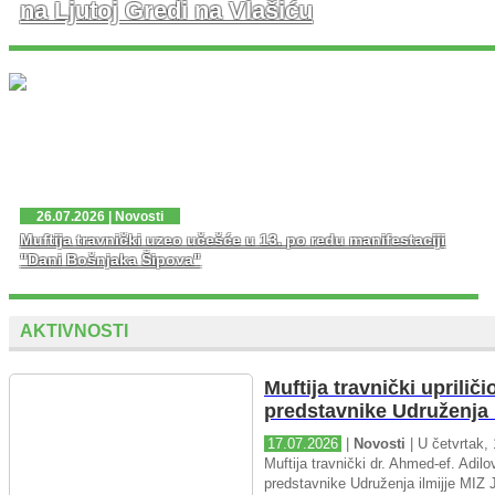
na Ljutoj Gredi na Vlašiću
U nedjelju, 02. 08. 2026. god. na platou Ljute Grede i
spomen obilježja Zlatni Ljiljan – general Mehmed Alagić
održana je manifestacija Dani pobjede – Dani ponosa,
kojoj je osim zv...
26.07.2026 | Novosti
Muftija travnički uzeo učešće u 13. po redu manifestaciji
"Dani Bošnjaka Šipova"
AKTIVNOSTI
Muftija travnički upriliči
predstavnike Udruženja i
17.07.2026
|
Novosti
| U četvrtak, 
Muftija travnički dr. Ahmed-ef. Adilov
predstavnike Udruženja ilmijje MIZ J