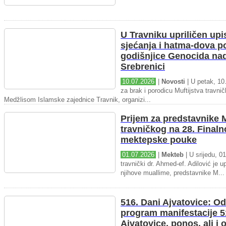
U Travniku upriličen upi
sjećanja i hatma-dova 
godišnjice Genocida na
Srebrenici
10.07.2026
|
Novosti
| U petak, 10.
za brak i porodicu Muftijstva travnič
Medžlisom Islamske zajednice Travnik, organizi...
Prijem za predstavnike M
travničkog na 28. Final
mektepske pouke
01.07.2026
|
Mekteb
| U srijedu, 01
travnički dr. Ahmed-ef. Adilović je up
njihove muallime, predstavnike M...
516. Dani Ajvatovice: Od
program manifestacije 5
Ajvatovice, ponos, ali i