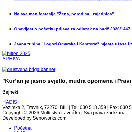
Najava manifestacije "Žena, porodica i zajednica"
Obavijest o početku prijava za odlazak na hadž 2026/1447.
Javna tribina "Logori Omarska i Keraterm" mjesta užasa i 
ARHIVA
"Kur’an je jasno svjetlo, mudra opomena i Pravi
Bejheki
HADIS
Vezirska 2, Travnik, 72270, BiH | Tel: 030 518 359 | Fax: 030 
Copyright © 2026 Muftijstvo travničko | Sva prava zadržana.
Developed by Senoworks.com
Početna