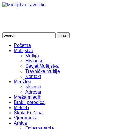
Početna
Muftijstvo
Muftija
Historijat
Savjet Muftijstva
Travničke muftije
Kontakt
Medžlisi
Novosti
Adresar
Mreža mladih
Brak i porodica
Mekteb
Škola Kur'ana
Vjeronauka
Arhiva
Oglasna tabla