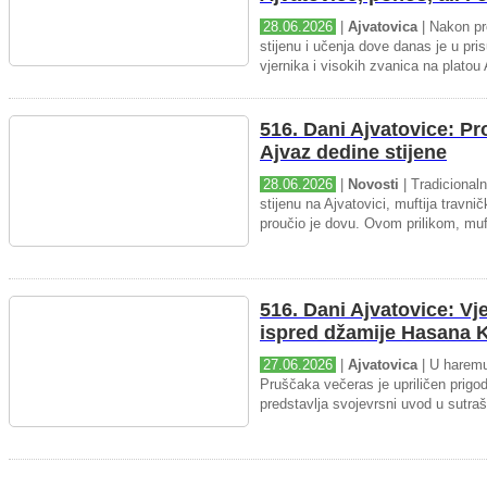
28.06.2026
|
Ajvatovica
| Nakon pr
stijenu i učenja dove danas je u pris
vjernika i visokih zvanica na platou 
516. Dani Ajvatovice: P
Ajvaz dedine stijene
28.06.2026
|
Novosti
| Tradicional
stijenu na Ajvatovici, muftija travnič
proučio je dovu. Ovom prilikom, muft
516. Dani Ajvatovice: Vj
ispred džamije Hasana K
27.06.2026
|
Ajvatovica
| U haremu
Pruščaka večeras je upriličen prigo
predstavlja svojevrsni uvod u sutraš