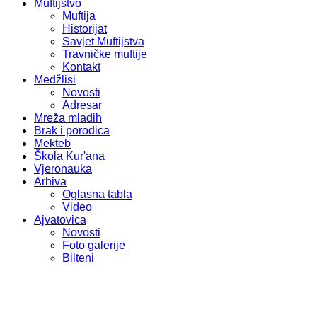
Muftijstvo
Muftija
Historijat
Savjet Muftijstva
Travničke muftije
Kontakt
Medžlisi
Novosti
Adresar
Mreža mladih
Brak i porodica
Mekteb
Škola Kur'ana
Vjeronauka
Arhiva
Oglasna tabla
Video
Ajvatovica
Novosti
Foto galerije
Bilteni