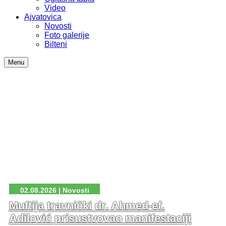
Video
Ajvatovica
Novosti
Foto galerije
Bilteni
Menu
02.08.2026 | Novosti
Muftija travnički dr. Ahmed-ef.
Adilović prisustvovao manifestaciji