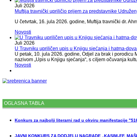
Juli
2026
Muftija travnički upriličio prijem za predstavnike Udružen
U četvrtak, 16. jula 2026. godine, Muftija travnički dr. Ah
Novosti
Juli
2026
U Travniku upriličen upis u Knjigu sjećanja i hatma-do
U petak, 10. jula 2026. godine, Odjel za brak i porodicu
nazivom „Upis u Knjigu sjećanja“, s ciljem očuvanja kult
Novosti
OGLASNA TABLA
Konkurs za najbolji literarni rad u okviru manifestacije "5
JAVNI KONKURS ZA DODJELU NAGRADE „KASIM-EF. MAŠI