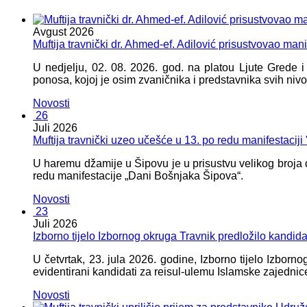
Avgust
2026
Muftija travnički dr. Ahmed-ef. Adilović prisustvovao mani
U nedjelju, 02. 08. 2026. god. na platou Ljute Grede 
ponosa, kojoj je osim zvaničnika i predstavnika svih nivoa
Novosti
26
Juli
2026
Muftija travnički uzeo učešće u 13. po redu manifestacij
U haremu džamije u Šipovu je u prisustvu velikog broja d
redu manifestacije „Dani Bošnjaka Šipova“.
Novosti
23
Juli
2026
Izborno tijelo Izbornog okruga Travnik predložilo kandid
U četvrtak, 23. jula 2026. godine, Izborno tijelo Izbor
evidentirani kandidati za reisul-ulemu Islamske zajednic
Novosti