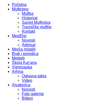
Početna
Muftijstvo
Muftija
Historijat
Savjet Muftijstva
Travničke muftije
Kontakt
Medžlisi
Novosti
Adresar
Mreža mladih
Brak i porodica
Mekteb
Škola Kur'ana
Vjeronauka
Arhiva
Oglasna tabla
Video
Ajvatovica
Novosti
Foto galerije
Bilteni