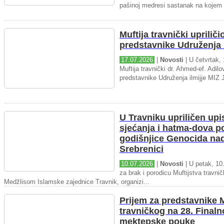
pašinoj medresi sastanak na kojem 
Muftija travnički upriliči
predstavnike Udruženja i
17.07.2026
|
Novosti
| U četvrtak, 
Muftija travnički dr. Ahmed-ef. Adilov
predstavnike Udruženja ilmijje MIZ J
U Travniku upriličen upi
sjećanja i hatma-dova 
godišnjice Genocida na
Srebrenici
10.07.2026
|
Novosti
| U petak, 10.
za brak i porodicu Muftijstva travnič
Medžlisom Islamske zajednice Travnik, organizi...
Prijem za predstavnike M
travničkog na 28. Final
mektepske pouke