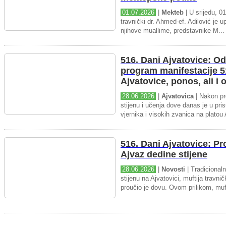
01.07.2026
|
Mekteb
| U srijedu, 01
travnički dr. Ahmed-ef. Adilović je up
njihove muallime, predstavnike M...
516. Dani Ajvatovice: Od
program manifestacije 5
Ajvatovice, ponos, ali i
28.06.2026
|
Ajvatovica
| Nakon pr
stijenu i učenja dove danas je u pris
vjernika i visokih zvanica na platou 
516. Dani Ajvatovice: P
Ajvaz dedine stijene
28.06.2026
|
Novosti
| Tradicional
stijenu na Ajvatovici, muftija travnič
proučio je dovu. Ovom prilikom, muft