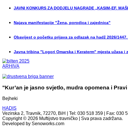
JAVNI KONKURS ZA DODJELU NAGRADE „KASIM-EF. MAŠI
Najava manifestacije "Žena, porodica i zajednica"
Obavijest o početku prijava za odlazak na hadž 2026/1447.
Javna tribina "Logori Omarska i Keraterm" mjesta užasa i 
ARHIVA
"Kur’an je jasno svjetlo, mudra opomena i Pravi
Bejheki
HADIS
Vezirska 2, Travnik, 72270, BiH | Tel: 030 518 359 | Fax: 030 
Copyright © 2026 Muftijstvo travničko | Sva prava zadržana.
Developed by Senoworks.com