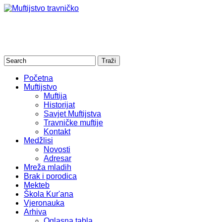
Početna
Muftijstvo
Muftija
Historijat
Savjet Muftijstva
Travničke muftije
Kontakt
Medžlisi
Novosti
Adresar
Mreža mladih
Brak i porodica
Mekteb
Škola Kur'ana
Vjeronauka
Arhiva
Oglasna tabla