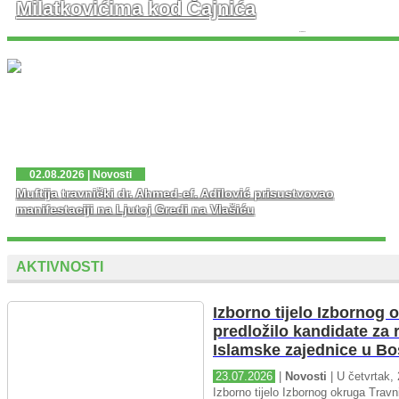
Milatkovićima kod Čajnića
U prisustvu velikog broja vjernika danas je u džematu
Milatkovići kod Čajniča svečano otvorena džamija koja
je porušena 1943. godine tokom Drugog svjetskog rata.
...
02.08.2026 | Novosti
Muftija travnički dr. Ahmed-ef. Adilović prisustvovao
manifestaciji na Ljutoj Gredi na Vlašiću
AKTIVNOSTI
Izborno tijelo Izbornog 
predložilo kandidate za 
Islamske zajednice u Bo
23.07.2026
|
Novosti
| U četvrtak, 
Izborno tijelo Izbornog okruga Travni