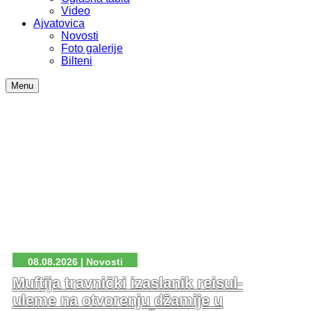
Video
Ajvatovica
Novosti
Foto galerije
Bilteni
Menu
08.08.2026 | Novosti
Muftija travnički izaslanik reisul-
uleme na otvorenju džamije u