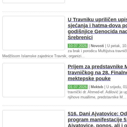
U Travniku upriličen upi
sjećanja i hatma-dova 
godišnjice Genocida na
Srebrenici
10.07.2026
|
Novosti
| U petak, 10.
za brak i porodicu Muftijstva travnič
Medžlisom Islamske zajednice Travnik, organizi...
Prijem za predstavnike M
travničkog na 28. Final
mektepske pouke
01.07.2026
|
Mekteb
| U srijedu, 01
travnički dr. Ahmed-ef. Adilović je up
njihove muallime, predstavnike M...
516. Dani Ajvatovice: Od
program manifestacije 5
Ajvatovice, ponos, ali i