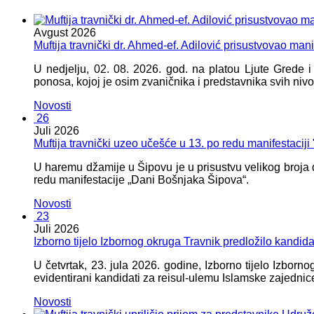
Avgust
2026
Muftija travnički dr. Ahmed-ef. Adilović prisustvovao mani
U nedjelju, 02. 08. 2026. god. na platou Ljute Grede 
ponosa, kojoj je osim zvaničnika i predstavnika svih nivoa
Novosti
26
Juli
2026
Muftija travnički uzeo učešće u 13. po redu manifestacij
U haremu džamije u Šipovu je u prisustvu velikog broja d
redu manifestacije „Dani Bošnjaka Šipova“.
Novosti
23
Juli
2026
Izborno tijelo Izbornog okruga Travnik predložilo kandid
U četvrtak, 23. jula 2026. godine, Izborno tijelo Izbor
evidentirani kandidati za reisul-ulemu Islamske zajednic
Novosti