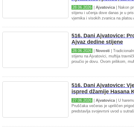
28.06.2026
|
Ajvatovica
| Nakon pr
stijenu i učenja dove danas je u pris
vjernika i visokih zvanica na platou 
516. Dani Ajvatovice: P
Ajvaz dedine stijene
28.06.2026
|
Novosti
| Tradicional
stijenu na Ajvatovici, muftija travnič
proučio je dovu. Ovom prilikom, muft
516. Dani Ajvatovice: Vj
ispred džamije Hasana K
27.06.2026
|
Ajvatovica
| U haremu
Pruščaka večeras je upriličen prigo
predstavlja svojevrsni uvod u sutraš