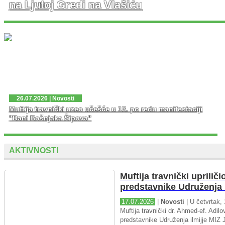
na Ljutoj Gredi na Vlašiću
U nedjelju, 02. 08. 2026. god. na platou Ljute Grede i
spomen obilježja Zlatni Ljiljan – general Mehmed Alagić
održana je manifestacija Dani pobjede – Dani ponosa,
kojoj je osim zv...
26.07.2026 | Novosti
Muftija travnički uzeo učešće u 13. po redu manifestaciji
"Dani Bošnjaka Šipova"
AKTIVNOSTI
Muftija travnički upriliči
predstavnike Udruženja i
17.07.2026
|
Novosti
| U četvrtak, 
Muftija travnički dr. Ahmed-ef. Adilov
predstavnike Udruženja ilmijje MIZ J