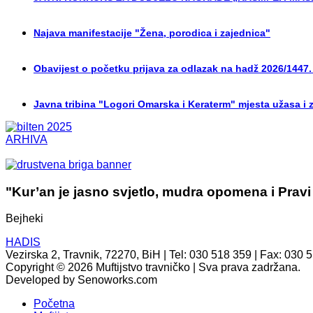
Najava manifestacije "Žena, porodica i zajednica"
Obavijest o početku prijava za odlazak na hadž 2026/1447.
Javna tribina "Logori Omarska i Keraterm" mjesta užasa i 
ARHIVA
"Kur’an je jasno svjetlo, mudra opomena i Pravi
Bejheki
HADIS
Vezirska 2, Travnik, 72270, BiH | Tel: 030 518 359 | Fax: 030 
Copyright © 2026 Muftijstvo travničko | Sva prava zadržana.
Developed by Senoworks.com
Početna