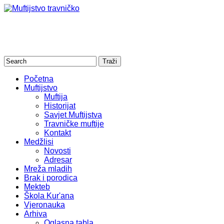
Početna
Muftijstvo
Muftija
Historijat
Savjet Muftijstva
Travničke muftije
Kontakt
Medžlisi
Novosti
Adresar
Mreža mladih
Brak i porodica
Mekteb
Škola Kur'ana
Vjeronauka
Arhiva
Oglasna tabla