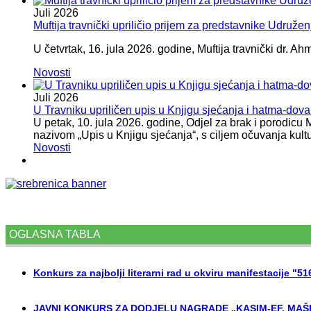
Juli
2026
Muftija travnički upriličio prijem za predstavnike Udružen
U četvrtak, 16. jula 2026. godine, Muftija travnički dr. Ah
Novosti
Juli
2026
U Travniku upriličen upis u Knjigu sjećanja i hatma-do
U petak, 10. jula 2026. godine, Odjel za brak i porodicu
nazivom „Upis u Knjigu sjećanja“, s ciljem očuvanja kult
Novosti
OGLASNA TABLA
Konkurs za najbolji literarni rad u okviru manifestacije "5
JAVNI KONKURS ZA DODJELU NAGRADE „KASIM-EF. MAŠI