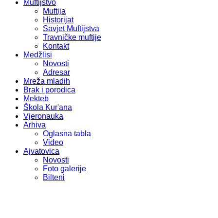
Muftijstvo
Muftija
Historijat
Savjet Muftijstva
Travničke muftije
Kontakt
Medžlisi
Novosti
Adresar
Mreža mladih
Brak i porodica
Mekteb
Škola Kur'ana
Vjeronauka
Arhiva
Oglasna tabla
Video
Ajvatovica
Novosti
Foto galerije
Bilteni