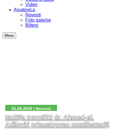
Video
Ajvatovica
Novosti
Foto galerije
Bilteni
Menu
02.08.2026 | Novosti
Muftija travnički dr. Ahmed-ef.
Adilović prisustvovao manifestaciji